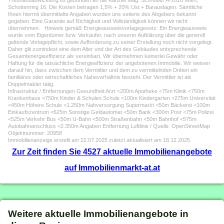
Treuhandabwicklung ist gebunden an die Kanzlei Mag. Schreiber A-1010 Wien,
Schottenring 16. Die Kosten betragen 1,5% + 20% Ust + Barauslagen. Sämtliche
Ihnen hiermit übermittelte Angaben wurden uns seitens des Abgebers bekannt
gegeben. Eine Garantie auf Richtigkeit und Vollständigkeit können wir nicht
übernehmen. Hinweis gemäß Energieausweisvorlagegesetz: Ein Energieausweis
wurde vom Eigentümer bzw. Verkäufer, nach unserer Aufklärung über die generell
geltende Vorlagepflicht, sowie Aufforderung zu seiner Erstellung noch nicht vorgelegt.
Daher gilt zumindest eine dem Alter und der Art des Gebäudes entsprechende
Gesamtenergieeffizienz als vereinbart. Wir übernehmen keinerlei Gewähr oder
Haftung für die tatsächliche Energieeffizienz der angebotenen Immobilie. Wir weisen
darauf hin, dass zwischen dem Vermittler und dem zu vermittelnden Dritten ein
familiäres oder wirtschaftliches Naheverhältnis besteht. Der Vermittler ist als
Doppelmakler tätig.
Infrastruktur / Entfernungen Gesundheit Arzt <200m Apotheke <75m Klinik <750m
Krankenhaus <750m Kinder & Schulen Schule <100m Kindergarten <275m Universität
<450m Höhere Schule <1.250m Nahversorgung Supermarkt <50m Bäckerei <100m
Einkaufszentrum <625m Sonstige Geldautomat <50m Bank <300m Post <75m Polizei
<525m Verkehr Bus <50m U-Bahn <500m Straßenbahn <50m Bahnhof <575m
Autobahnanschluss <2.350m Angaben Entfernung Luftlinie / Quelle: OpenStreetMap
Objektnummer: 20958
Immobilienanzeige erstellt am 22.07.2025 zuletzt aktualisiert am 18.12.2025.
Zur Zeit finden Sie 4527 aktuelle Immobilienangebote
auf Immobilienmarkt-at.at
Weitere aktuelle Immobilienangebote in