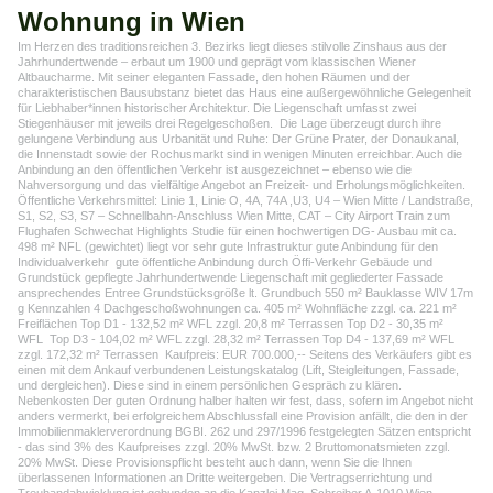
Wohnung in Wien
Im Herzen des traditionsreichen 3. Bezirks liegt dieses stilvolle Zinshaus aus der
Jahrhundertwende – erbaut um 1900 und geprägt vom klassischen Wiener
Altbaucharme. Mit seiner eleganten Fassade, den hohen Räumen und der
charakteristischen Bausubstanz bietet das Haus eine außergewöhnliche Gelegenheit
für Liebhaber*innen historischer Architektur. Die Liegenschaft umfasst zwei
Stiegenhäuser mit jeweils drei Regelgeschoßen. Die Lage überzeugt durch ihre
gelungene Verbindung aus Urbanität und Ruhe: Der Grüne Prater, der Donaukanal,
die Innenstadt sowie der Rochusmarkt sind in wenigen Minuten erreichbar. Auch die
Anbindung an den öffentlichen Verkehr ist ausgezeichnet – ebenso wie die
Nahversorgung und das vielfältige Angebot an Freizeit- und Erholungsmöglichkeiten.
Öffentliche Verkehrsmittel: Linie 1, Linie O, 4A, 74A ,U3, U4 – Wien Mitte / Landstraße,
S1, S2, S3, S7 – Schnellbahn-Anschluss Wien Mitte, CAT – City Airport Train zum
Flughafen Schwechat Highlights Studie für einen hochwertigen DG- Ausbau mit ca.
498 m² NFL (gewichtet) liegt vor sehr gute Infrastruktur gute Anbindung für den
Individualverkehr gute öffentliche Anbindung durch Öffi-Verkehr Gebäude und
Grundstück gepflegte Jahrhundertwende Liegenschaft mit gegliederter Fassade
ansprechendes Entree Grundstücksgröße lt. Grundbuch 550 m² Bauklasse WIV 17m
g Kennzahlen 4 Dachgeschoßwohnungen ca. 405 m² Wohnfläche zzgl. ca. 221 m²
Freiflächen Top D1 - 132,52 m² WFL zzgl. 20,8 m² Terrassen Top D2 - 30,35 m²
WFL Top D3 - 104,02 m² WFL zzgl. 28,32 m² Terrassen Top D4 - 137,69 m² WFL
zzgl. 172,32 m² Terrassen Kaufpreis: EUR 700.000,-- Seitens des Verkäufers gibt es
einen mit dem Ankauf verbundenen Leistungskatalog (Lift, Steigleitungen, Fassade,
und dergleichen). Diese sind in einem persönlichen Gespräch zu klären.
Nebenkosten Der guten Ordnung halber halten wir fest, dass, sofern im Angebot nicht
anders vermerkt, bei erfolgreichem Abschlussfall eine Provision anfällt, die den in der
Immobilienmaklerverordnung BGBI. 262 und 297/1996 festgelegten Sätzen entspricht
- das sind 3% des Kaufpreises zzgl. 20% MwSt. bzw. 2 Bruttomonatsmieten zzgl.
20% MwSt. Diese Provisionspflicht besteht auch dann, wenn Sie die Ihnen
überlassenen Informationen an Dritte weitergeben. Die Vertragserrichtung und