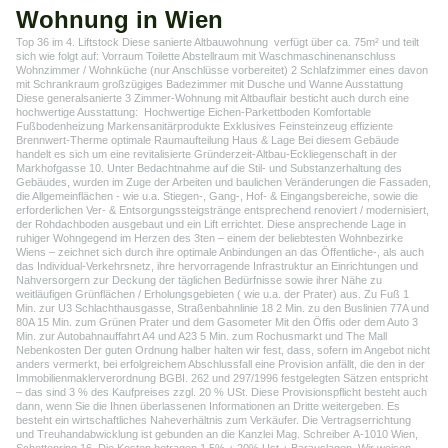
Wohnung in Wien
Top 36 im 4. Liftstock Diese sanierte Altbauwohnung verfügt über ca. 75m² und teilt
sich wie folgt auf: Vorraum Toilette Abstellraum mit Waschmaschinenanschluss
Wohnzimmer / Wohnküche (nur Anschlüsse vorbereitet) 2 Schlafzimmer eines davon
mit Schrankraum großzügiges Badezimmer mit Dusche und Wanne Ausstattung
Diese generalsanierte 3 Zimmer-Wohnung mit Altbauflair besticht auch durch eine
hochwertige Ausstattung: Hochwertige Eichen-Parkettboden Komfortable
Fußbodenheizung Markensanitärprodukte Exklusives Feinsteinzeug effiziente
Brennwert-Therme optimale Raumaufteilung Haus & Lage Bei diesem Gebäude
handelt es sich um eine revitalisierte Gründerzeit-Altbau-Eckliegenschaft in der
Markhofgasse 10. Unter Bedachtnahme auf die Stil- und Substanzerhaltung des
Gebäudes, wurden im Zuge der Arbeiten und baulichen Veränderungen die Fassaden,
die Allgemeinflächen - wie u.a. Stiegen-, Gang-, Hof- & Eingangsbereiche, sowie die
erforderlichen Ver- & Entsorgungssteigstränge entsprechend renoviert / modernisiert,
der Rohdachboden ausgebaut und ein Lift errichtet. Diese ansprechende Lage in
ruhiger Wohngegend im Herzen des 3ten – einem der beliebtesten Wohnbezirke
Wiens – zeichnet sich durch ihre optimale Anbindungen an das Öffentliche-, als auch
das Individual-Verkehrsnetz, ihre hervorragende Infrastruktur an Einrichtungen und
Nahversorgern zur Deckung der täglichen Bedürfnisse sowie ihrer Nähe zu
weitläufigen Grünflächen / Erholungsgebieten ( wie u.a. der Prater) aus. Zu Fuß 1
Min. zur U3 Schlachthausgasse, Straßenbahnlinie 18 2 Min. zu den Buslinien 77A und
80A 15 Min. zum Grünen Prater und dem Gasometer Mit den Öffis oder dem Auto 3
Min. zur Autobahnauffahrt A4 und A23 5 Min. zum Rochusmarkt und The Mall
Nebenkosten Der guten Ordnung halber halten wir fest, dass, sofern im Angebot nicht
anders vermerkt, bei erfolgreichem Abschlussfall eine Provision anfällt, die den in der
Immobilienmaklerverordnung BGBI. 262 und 297/1996 festgelegten Sätzen entspricht
– das sind 3 % des Kaufpreises zzgl. 20 % USt. Diese Provisionspflicht besteht auch
dann, wenn Sie die Ihnen überlassenen Informationen an Dritte weitergeben. Es
besteht ein wirtschaftliches Naheverhältnis zum Verkäufer. Die Vertragserrichtung
und Treuhandabwicklung ist gebunden an die Kanzlei Mag. Schreiber A-1010 Wien,