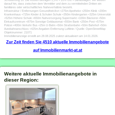
Schottenring 16. Die Kosten betragen 1,5% + 20% Ust + Barauslagen. Wir weisen
darauf hin, dass zwischen dem Vermittler und dem zu vermittelnden Dritten ein
familiäres oder wirtschaftliches Naheverhältnis besteht.
Infrastruktur / Entfernungen Gesundheit Arzt <275m Apotheke <250m Klinik <200m
Krankenhaus <725m Kinder & Schulen Schule <350m Kindergarten <325m Universität
<525m Höhere Schule <650m Nahversorgung Supermarkt <100m Bäckerei <50m
Einkaufszentrum <875m Sonstige Geldautomat <550m Bank <250m Post <575m
Polizei <400m Verkehr Bus <25m U-Bahn <50m Straßenbahn <50m Bahnhof <50m
Autobahnanschluss <425m Angaben Entfernung Luftlinie / Quelle: OpenStreetMap
Objektnummer: 21071
Immobilienanzeige erstellt am 28.08.2025 zuletzt aktualisiert am 14.01.2026.
Zur Zeit finden Sie 4510 aktuelle Immobilienangebote
auf Immobilienmarkt-at.at
Weitere aktuelle Immobilienangebote in
dieser Region: