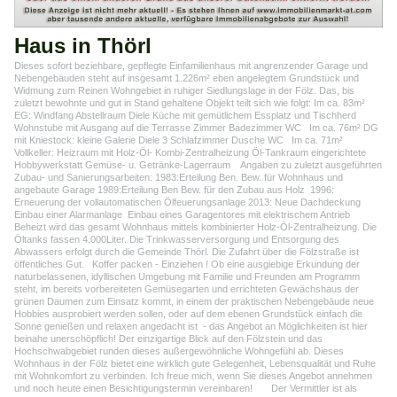
Haus in Thörl
Dieses sofort beziehbare, gepflegte Einfamilienhaus mit angrenzender Garage und
Nebengebäuden steht auf insgesamt 1.226m² eben angelegtem Grundstück und
Widmung zum Reinen Wohngebiet in ruhiger Siedlungslage in der Fölz. Das, bis
zuletzt bewohnte und gut in Stand gehaltene Objekt teilt sich wie folgt: Im ca. 83m²
EG: Windfang Abstellraum Diele Küche mit gemütlichem Essplatz und Tischherd
Wohnstube mit Ausgang auf die Terrasse Zimmer Badezimmer WC Im ca. 76m² DG
mit Kniestock: kleine Galerie Diele 3 Schlafzimmer Dusche WC Im ca. 71m²
Vollkeller: Heizraum mit Holz-Öl- Kombi-Zentralheizung Öl-Tankraum eingerichtete
Hobbywerkstatt Gemüse- u. Getränke-Lagerraum Angaben zu zuletzt ausgeführten
Zubau- und Sanierungsarbeiten: 1983:Erteilung Ben. Bew. für Wohnhaus und
angebaute Garage 1989:Erteilung Ben Bew. für den Zubau aus Holz 1996:
Erneuerung der vollautomatischen Ölfeuerungsanlage 2013: Neue Dachdeckung
Einbau einer Alarmanlage Einbau eines Garagentores mit elektrischem Antrieb
Beheizt wird das gesamt Wohnhaus mittels kombinierter Holz-Öl-Zentralheizung. Die
Öltanks fassen 4.000Liter. Die Trinkwasserversorgung und Entsorgung des
Abwassers erfolgt durch die Gemeinde Thörl. Die Zufahrt über die Fölzstraße ist
öffentliches Gut. Koffer packen - Einziehen ! Ob eine ausgiebige Erkundung der
naturbelassenen, idyllischen Umgebung mit Familie und Freunden am Programm
steht, im bereits vorbereiteten Gemüsegarten und errichteten Gewächshaus der
grünen Daumen zum Einsatz kommt, in einem der praktischen Nebengebäude neue
Hobbies ausprobiert werden sollen, oder auf dem ebenen Grundstück einfach die
Sonne genießen und relaxen angedacht ist - das Angebot an Möglichkeiten ist hier
beinahe unerschöpflich! Der einzigartige Blick auf den Fölzstein und das
Hochschwabgebiet runden dieses außergewöhnliche Wohngefühl ab. Dieses
Wohnhaus in der Fölz bietet eine wirklich gute Gelegenheit, Lebensqualität und Ruhe
mit Wohnkomfort zu verbinden. Ich freue mich, wenn Sie dieses Angebot annehmen
und noch heute einen Besichtigungstermin vereinbaren! Der Vermittler ist als