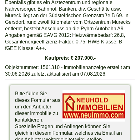
Ebenfalls gibt es ein Ärztezentrum und regionale
Nahversorger. Bahnhof, Banken, div. Geschäfte usw.
Mureck liegt an der Südsteirischen Grenzstraße B 69. In
Gersdorf, rund zwölf Kilometer vom Ortszentrum Murecks
entfernt, besteht Anschluss an die Pyhrn Autobahn A9.
Angaben gemäß EAVG 2012: Heizwärmebedarf: 26.8,
Gesamtenergieeffizienz-Faktor: 0.75, HWB Klasse: B,
fGEE Klasse: A++.
Kaufpreis: € 207.900,-
Objektnummer: 1561310 - Immobilienanzeige erstellt am
30.06.2026 zuletzt aktualisiert am 07.08.2026.
Bitte füllen Sie
dieses Formular aus,
um den Anbieter
dieser Immobilie zu
kontaktieren.
Spezielle Fragen und Anliegen können Sie
gleich in diesem Formular, welches via Email an
den Anbieter weitergeleitet wird, stellen.