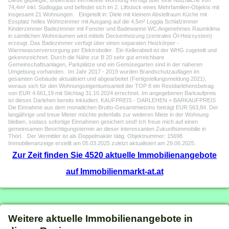
Diese gepflegte, unbefristet vermietete Wohnung verfügt über eine Nutzfläche von
74,4m² inkl. Südloggia und befindet sich im 2. Liftstock eines Mehrfamilien-Objekts mit
insgesamt 21 Wohnungen. Eingeteilt in: Diele mit kleinem Abstellraum Küche mit
Essplatz helles Wohnzimmer mit Ausgang auf die 4,5m² Loggia Schlafzimmer
Kinderzimmer Badezimmer mit Fenster und Badewanne WC Angenehmes Raumklima
in sämtlichen Wohnräumen wird mittels Deckenheizung (zentrales Öl-Heizsystem)
erzeugt. Das Badezimmer verfügt über einen separaten Heizkörper -
Warmwasserversorgung per Elektroboiler. Ein Kellerabteil ist der WHG zugeteilt und
gekennzeichnet. Durch die Nähe zur B 20 sehr gut erreichbare
Gemeinschaftsanlagen, Parkplätze und ein Gemüsegarten sind in der näheren
Umgebung vorhanden. Im Jahr 2017 - 2019 wurden Brandschutzauflagen im
gesamten Gebäude aktualisiert und abgearbeitet (Fertigstellungsmeldung 2021),
woraus sich für den Wohnungseigentumsanteil der TOP 8 ein Restdarlehensbetrag
von EUR 4.661,19 mit Stichtag 31.10.2024 errechnet. Im angegebenen Barkaufpreis
ist dieses Darlehen bereits inkludiert. KAUFPREIS - DARLEHEN = BARKAUFPREIS
Die Einnahme aus dem monatlichen Brutto-Gesamtmietzins beträgt EUR 563,84. Der
langjährige und treue Mieter möchte jedenfalls zur weiteren Miete in der Wohnung
bleiben, sodass sofortige Einnahmen gesichert sind! Ich freue mich auf einen
gemeinsamen Besichtigungstermin an dieser interessanten Zukunftsimmobilie in
Thörl. Der Vermittler ist als Doppelmakler tätig. Objektnummer: 15698
Immobilienanzeige erstellt am 05.03.2025 zuletzt aktualisiert am 29.06.2025.
Zur Zeit finden Sie 4520 aktuelle Immobilienangebote
auf Immobilienmarkt-at.at
Weitere aktuelle Immobilienangebote in