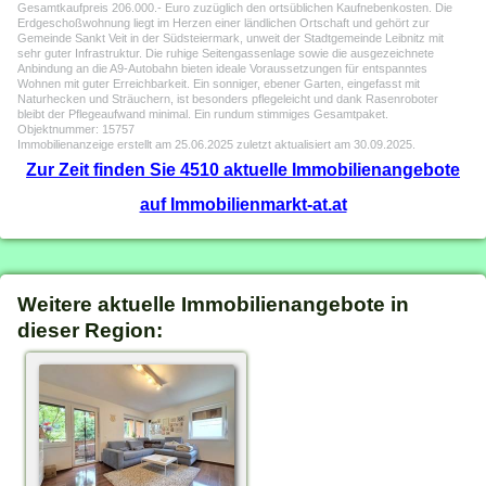
Gesamtkaufpreis 206.000.- Euro zuzüglich den ortsüblichen Kaufnebenkosten. Die
Erdgeschoßwohnung liegt im Herzen einer ländlichen Ortschaft und gehört zur
Gemeinde Sankt Veit in der Südsteiermark, unweit der Stadtgemeinde Leibnitz mit
sehr guter Infrastruktur. Die ruhige Seitengassenlage sowie die ausgezeichnete
Anbindung an die A9-Autobahn bieten ideale Voraussetzungen für entspanntes
Wohnen mit guter Erreichbarkeit. Ein sonniger, ebener Garten, eingefasst mit
Naturhecken und Sträuchern, ist besonders pflegeleicht und dank Rasenroboter
bleibt der Pflegeaufwand minimal. Ein rundum stimmiges Gesamtpaket.
Objektnummer: 15757
Immobilienanzeige erstellt am 25.06.2025 zuletzt aktualisiert am 30.09.2025.
Zur Zeit finden Sie 4510 aktuelle Immobilienangebote
auf Immobilienmarkt-at.at
Weitere aktuelle Immobilienangebote in
dieser Region: