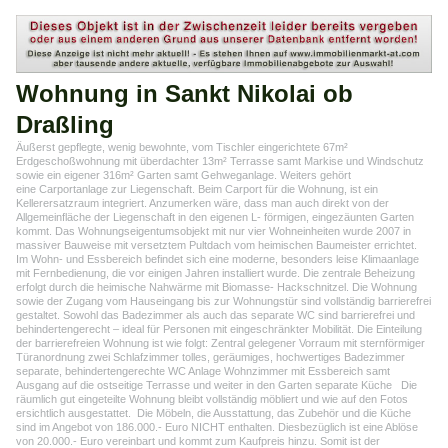
Wohnung in Sankt Nikolai ob
Draßling
Äußerst gepflegte, wenig bewohnte, vom Tischler eingerichtete 67m²
Erdgeschoßwohnung mit überdachter 13m² Terrasse samt Markise und Windschutz
sowie ein eigener 316m² Garten samt Gehweganlage. Weiters gehört
eine Carportanlage zur Liegenschaft. Beim Carport für die Wohnung, ist ein
Kellerersatzraum integriert. Anzumerken wäre, dass man auch direkt von der
Allgemeinfläche der Liegenschaft in den eigenen L- förmigen, eingezäunten Garten
kommt. Das Wohnungseigentumsobjekt mit nur vier Wohneinheiten wurde 2007 in
massiver Bauweise mit versetztem Pultdach vom heimischen Baumeister errichtet.
Im Wohn- und Essbereich befindet sich eine moderne, besonders leise Klimaanlage
mit Fernbedienung, die vor einigen Jahren installiert wurde. Die zentrale Beheizung
erfolgt durch die heimische Nahwärme mit Biomasse- Hackschnitzel. Die Wohnung
sowie der Zugang vom Hauseingang bis zur Wohnungstür sind vollständig barrierefrei
gestaltet. Sowohl das Badezimmer als auch das separate WC sind barrierefrei und
behindertengerecht – ideal für Personen mit eingeschränkter Mobilität. Die Einteilung
der barrierefreien Wohnung ist wie folgt: Zentral gelegener Vorraum mit sternförmiger
Türanordnung zwei Schlafzimmer tolles, geräumiges, hochwertiges Badezimmer
separate, behindertengerechte WC Anlage Wohnzimmer mit Essbereich samt
Ausgang auf die ostseitige Terrasse und weiter in den Garten separate Küche Die
räumlich gut eingeteilte Wohnung bleibt vollständig möbliert und wie auf den Fotos
ersichtlich ausgestattet. Die Möbeln, die Ausstattung, das Zubehör und die Küche
sind im Angebot von 186.000.- Euro NICHT enthalten. Diesbezüglich ist eine Ablöse
von 20.000.- Euro vereinbart und kommt zum Kaufpreis hinzu. Somit ist der