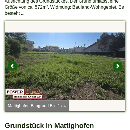
Ausrichtung des Grundstückes. Der Grund umfasst eine
Größe von ca. 572m². Widmung: Bauland-Wohngebiet. Es
besteht ...
Mattighofen Baugrund Bild 1 / 4
M
Grundstück in Mattighofen