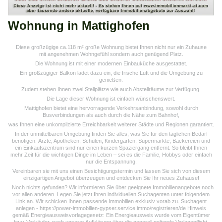
Wohnung in Mattighofen
Diese großzügige ca.118 m² große Wohnung bietet Ihnen nicht nur ein Zuhause
mit angenehmen Wohngefühl sondern auch genügend Platz.
Die Wohnung ist mit einer modernen Einbauküche ausgestattet.
Ein großzügiger Balkon ladet dazu ein, die frische Luft und die Umgebung zu
genießen.
Zudem stehen Ihnen zwei Stellplätze wie auch Abstellräume zur Verfügung.
Die Lage dieser Wohnung ist einfach wünschenswert.
Mattighofen bietet eine hervorragende Verkehrsanbindung, sowohl durch
Busverbindungen als auch durch die Nähe zum Bahnhof,
was Ihnen eine unkomplizierte Erreichbarkeit weiterer Städte und Regionen garantiert.
In der unmittelbaren Umgebung finden Sie alles, was Sie für den täglichen Bedarf
benötigen: Ärzte, Apotheken, Schulen, Kindergärten, Supermärkte, Bäckereien und
ein Einkaufszentrum sind nur einen kurzen Spaziergang entfernt. So bleibt Ihnen
mehr Zeit für die wichtigen Dinge im Leben – sei es die Familie, Hobbys oder einfach
nur die Entspannung.
Vereinbaren sie mit uns einen Besichtigungstermin und lassen Sie sich von diesem
einzigartigen Angebot überzeugen und entdecken Sie Ihr neues Zuhause!
Noch nichts gefunden? Wir informieren Sie über geeignete Immobilienangebote noch
vor allen anderen. Legen Sie jetzt Ihren individuellen Suchagenten unter folgendem
Link an. Wir schicken Ihnen passende Immobilien exklusiv vorab zu. Suchagent
anlegen - https://power-immobilien-gypser.service.immo/registrieren/de Hinweis
gemäß Energieausweisvorlagegesetz: Ein Energieausweis wurde vom Eigentümer