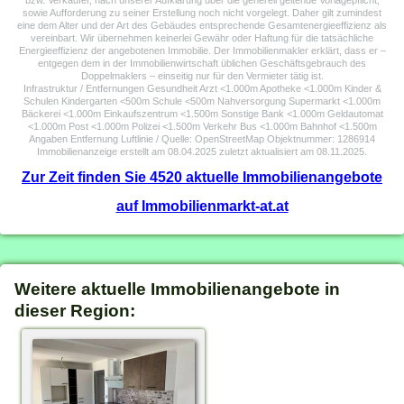
bzw. Verkäufer, nach unserer Aufklärung über die generell geltende Vorlagepflicht,
sowie Aufforderung zu seiner Erstellung noch nicht vorgelegt. Daher gilt zumindest
eine dem Alter und der Art des Gebäudes entsprechende Gesamtenergieeffizienz als
vereinbart. Wir übernehmen keinerlei Gewähr oder Haftung für die tatsächliche
Energieeffizienz der angebotenen Immobilie. Der Immobilienmakler erklärt, dass er –
entgegen dem in der Immobilienwirtschaft üblichen Geschäftsgebrauch des
Doppelmaklers – einseitig nur für den Vermieter tätig ist.
Infrastruktur / Entfernungen Gesundheit Arzt <1.000m Apotheke <1.000m Kinder &
Schulen Kindergarten <500m Schule <500m Nahversorgung Supermarkt <1.000m
Bäckerei <1.000m Einkaufszentrum <1.500m Sonstige Bank <1.000m Geldautomat
<1.000m Post <1.000m Polizei <1.500m Verkehr Bus <1.000m Bahnhof <1.500m
Angaben Entfernung Luftlinie / Quelle: OpenStreetMap Objektnummer: 1286914
Immobilienanzeige erstellt am 08.04.2025 zuletzt aktualisiert am 08.11.2025.
Zur Zeit finden Sie 4520 aktuelle Immobilienangebote
auf Immobilienmarkt-at.at
Weitere aktuelle Immobilienangebote in
dieser Region: