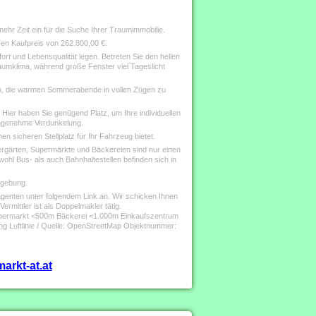
mehr Zeit ein für die Suche Ihrer Traumimmobilie.
ven Kaufpreis von 262.800,00 €.
ort und Lebensqualität legen. Betreten Sie den hellen
umklima, während große Fenster viel Tageslicht
ein, die warmen Sommerabende in vollen Zügen zu
 Hier haben Sie genügend Platz, um Ihre individuellen
angenehme Verdunkelung.
n sicheren Stellplatz für Ihr Fahrzeug bietet.
dergärten, Supermärkte und Bäckereien sind nur einen
wohl Bus- als auch Bahnhaltestellen befinden sich in
mgebung.
agenten unter folgendem Link an. Wir schicken Ihnen
rmittler ist als Doppelmakler tätig.
upermarkt <500m Bäckerei <1.000m Einkaufszentrum
 Luftlinie / Quelle: OpenStreetMap Objektnummer:
arkt-at.at