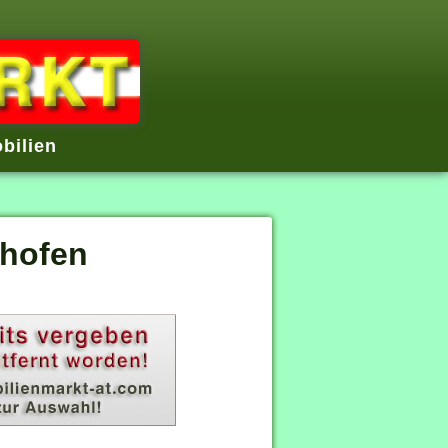
bilien
ghofen