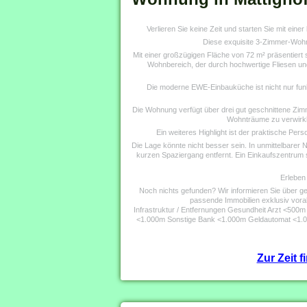
Verlieren Sie keine Zeit und starten Sie mit ein
Diese exquisite 3-Zimmer-Wohnu
Mit einer großzügigen Fläche von 72 m² präsentiert s
Wohnbereich, der durch hochwertige Fliesen un
Die moderne EWE-Einbauküche ist nicht nur funk
Die Wohnung verfügt über drei gut geschnittene Zimme
Wohnträume zu verwirkl
Ein weiteres Highlight ist der praktische Per
Die Lage könnte nicht besser sein. In unmittelbarer 
kurzen Spaziergang entfernt. Ein Einkaufszentrum so
Erleben
Noch nichts gefunden? Wir informieren Sie über gee
passende Immobilien exklusiv vorab 
Infrastruktur / Entfernungen Gesundheit Arzt <5
<1.000m Sonstige Bank <1.000m Geldautomat <1.00
Zur Zeit 