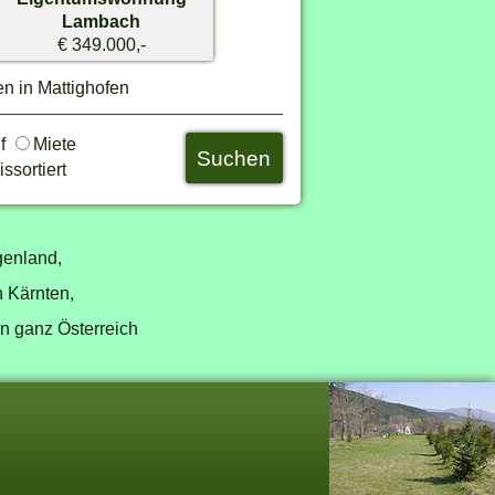
Lambach
€ 349.000,-
en in Mattighofen
uf
Miete
ssortiert
genland,
n Kärnten,
in ganz Österreich