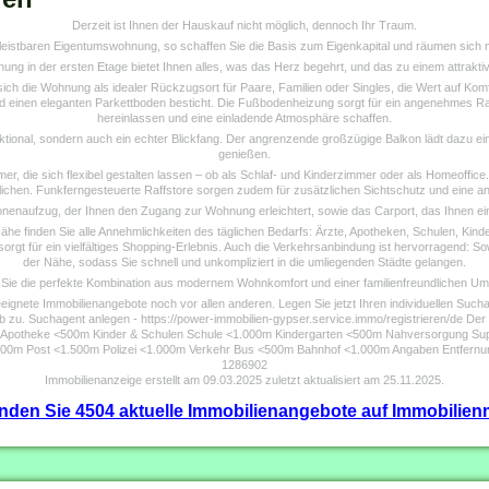
Derzeit ist Ihnen der Hauskauf nicht möglich, dennoch Ihr Traum.
er leistbaren Eigentumswohnung, so schaffen Sie die Basis zum Eigenkapital und räumen sich 
ng in der ersten Etage bietet Ihnen alles, was das Herz begehrt, und das zu einem attrakti
ich die Wohnung als idealer Rückzugsort für Paare, Familien oder Singles, die Wert auf Komf
d einen eleganten Parkettboden besticht. Die Fußbodenheizung sorgt für ein angenehmes Ra
hereinlassen und eine einladende Atmosphäre schaffen.
tional, sondern auch ein echter Blickfang. Der angrenzende großzügige Balkon lädt dazu 
genießen.
r, die sich flexibel gestalten lassen – ob als Schlaf- und Kinderzimmer oder als Homeoffice.
ichen. Funkferngesteuerte Raffstore sorgen zudem für zusätzlichen Sichtschutz und eine 
sonenaufzug, der Ihnen den Zugang zur Wohnung erleichtert, sowie das Carport, das Ihnen eine
Nähe finden Sie alle Annehmlichkeiten des täglichen Bedarfs: Ärzte, Apotheken, Schulen, Kin
rgt für ein vielfältiges Shopping-Erlebnis. Auch die Verkehrsanbindung ist hervorragend: So
der Nähe, sodass Sie schnell und unkompliziert in die umliegenden Städte gelangen.
 Sie die perfekte Kombination aus modernem Wohnkomfort und einer familienfreundlichen U
ignete Immobilienangebote noch vor allen anderen. Legen Sie jetzt Ihren individuellen Such
zu. Suchagent anlegen - https://power-immobilien-gypser.service.immo/registrieren/de Der Ve
00m Apotheke <500m Kinder & Schulen Schule <1.000m Kindergarten <500m Nahversorgung S
0m Post <1.500m Polizei <1.000m Verkehr Bus <500m Bahnhof <1.000m Angaben Entfernung
1286902
Immobilienanzeige erstellt am 09.03.2025 zuletzt aktualisiert am 25.11.2025.
finden Sie 4504 aktuelle Immobilienangebote auf Immobilienm