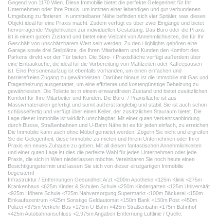
Gegend von 1170 Wien. Diese Immobilie bietet die perfekte Gelegenheit für Ihr
Unternehmen oder Ihre Praxis, um inmitten einer lebendigen und gut verbundenen
Umgebung zu florieren. In unmittelbarer Nähe befinden sich vier Spitäler, was dieses
Objekt ideal für eine Praxis macht. Zudem verfügt es über zwei Eingänge und bietet
hervorragende Möglichkeiten zur individuellen Gestaltung. Das Büro oder die Praxis
ist in einem gutem Zustand und bietet eine Vielzahl von Annehmlichkeiten, die für Ihr
Geschäft von unschätzbarem Wert sein werden. Zu den Highlights gehören eine
Garage sowie drei Stellplätze, die Ihren Mitarbeitern und Kunden den Komfort des
Parkens direkt vor der Tür bieten. Die Büro- / Praxisfläche verfügt außerdem über
eine Einbauküche, die ideal für die Vorbereitung von Mahlzeiten oder Kaffeepausen
ist. Eine Personenaufzug ist ebenfalls vorhanden, um einen einfachen und
barrierefreien Zugang zu gewährleisten. Darüber hinaus ist die Immobilie mit Gas und
Etagenheizung ausgestattet, um eine effiziente und kostengünstige Beheizung zu
gewährleisten. Die Toilette ist in einem einwandfreien Zustand und bietet zusätzlichen
Komfort für Ihre Mitarbeiter und Kunden. Die Büro- / Praxisfläche ist aus
Massivmaterialien gefertigt und somit äußerst langlebig und stabil. Sie ist auch schon
schlüsselfertig und verfügt über einen Keller, der zusätzlichen Stauraum bietet. Die
Lage dieser Immobilie ist wirklich unschlagbar. Mit einer guten Verkehrsanbindung
durch Busse, Straßenbahnen und U-Bahn Nähe ist es für jeden einfach, zu erreichen.
Die Immobilie kann auch ohne Möbel gemietet werden! Zögern Sie nicht und ergreifen
Sie die Gelegenheit, diese Immobilie zu mieten und Ihrem Unternehmen oder Ihrer
Praxis ein neues Zuhause zu geben. Mit all diesen fantastischen Annehmlichkeiten
und einer guten Lage ist dies die perfekte Wahl für jedes Unternehmen oder jede
Praxis, die sich in Wien niederlassen möchte. Vereinbaren Sie noch heute einen
Besichtigungstermin und lassen Sie sich von dieser einzigartigen Immobilie
begeistern!
Infrastruktur / Entfernungen Gesundheit Arzt <200m Apotheke <125m Klinik <275m
Krankenhaus <625m Kinder & Schulen Schule <250m Kindergarten <125m Universität
<925m Höhere Schule <725m Nahversorgung Supermarkt <100m Bäckerei <150m
Einkaufszentrum <425m Sonstige Geldautomat <150m Bank <150m Post <450m
Polizei <375m Verkehr Bus <175m U-Bahn <425m Straßenbahn <175m Bahnhof
<425m Autobahnanschluss <2.975m Angaben Entfernung Luftlinie / Quelle: