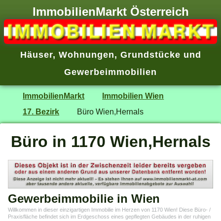
ImmobilienMarkt Österreich
Häuser
,
Wohnungen
,
Grundstücke
und
Gewerbeimmobilien
ImmobilienMarkt
Immobilien Wien
17. Bezirk
Büro Wien,Hernals
Büro in 1170 Wien,Hernals
Gewerbeimmobilie in Wien
Willkommen in dieser einzigartigen Immobilie im Herzen von 1170 Wien! Diese Büro- /
Praxisfläche befindet sich im Erdgeschoss eines gepflegten Gebäudes in der ruhigen