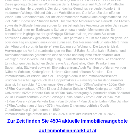
Willkommen in Ihrem neuen Zuhause im begehrten 21. Wiener Gemeindebezirk!
Diese gepflegte 2-Zimmer-Wohnung in der 2. Etage bietet auf 48,5 m² Wohnfläche
alles, was das Herz begehrt. Der durchdachte Grundriss verbindet Komfort mit
modernem Wohngefühl und lädt zum Wohlfühlen ein. Genießen Sie den offenen
Wohn- und Küchenbereich, der mit einer modernen Wohnküche ausgestattet ist und
viel Platz für gesellige Stunden bietet. Hochwertige Materialien wie Parkett und Fliesen
sowie die Fußbodenheizung sorgen für ein behagliches Ambiente zu jeder Jahreszeit.
Das Badezimmer mit Badewanne lädt zu entspannenden Momenten ein. Ein
besonderes Highlight ist der großzügige Südwestbalkon, von dem Sie einen
herrlichen Grünblick genießen können – der perfekte Ort, um die Sonne zu genießen
oder den Tag entspannt ausklingen zu lassen. Der Personenaufzug erleichtert Ihnen
den Alltag und sorgt für barrierefreien Zugang zur Wohnung. Die Lage ist ideal:
Hervorragende Verkehrsanbindungen mit Bus, U-Bahn, Straßenbahn, Bahnhof und
Autobahnanschluss garantieren eine schnelle und bequeme Erreichbarkeit aller
wichtigen Ziele in Wien und Umgebung. In unmittelbarer Nähe finden Sie zahlreiche
Einrichtungen des täglichen Bedarfs wie Arzt, Apotheke, Klinik, Krankenhaus,
Supermarkt, Bäckerei sowie ein Einkaufszentrum. Auch Familien profitieren von der
Nähe zu Schulen, Kindergärten, Universitäten und höheren Schulen. Der
Immobilienmakler erklärt, dass er – entgegen dem in der Immobilienwirtschaft
üblichen Geschäftsgebrauch des Doppelmaklers – einseitig nur für den Vermieter
tätig ist. Infrastruktur / EntfernungenGesundheit Arzt <300m Apotheke <100m Klinik
<675m Krankenhaus <750m Kinder & Schulen Schule <175m Kindergarten <350m
Universität <925m Höhere Schule <800m Nahversorgung Supermarkt <50m Bäckerei
<75m Einkaufszentrum <525m Sonstige Geldautomat <125m Bank <125m Post
<175m Polizei <275m Verkehr Bus <75m U-Bahn <475m Straßenbahn <50m Bahnhof
<675m Autobahnanschluss <375m Angaben Entfernung Luftlinie / Quelle:
OpenStreetMap Objektnummer: 1509
Immobilienanzeige erstellt am 12.05.2026 zuletzt aktualisiert am 28.07.2026.
Zur Zeit finden Sie 4504 aktuelle Immobilienangebote
auf Immobilienmarkt-at.at