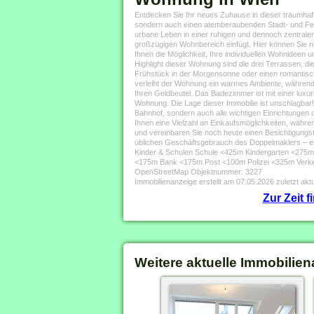
Entdecken Sie Ihr neues Zuhause in dieser traumhaf
sondern auch einen atemberaubenden Stadt- und Fernb
urbane Leben in einer ruhigen und dennoch zentrale
großzügigen Wohnbereich einfügt. Hier können Sie nic
Ihnen die Möglichkeit, Ihre individuellen Wohnideen
Highlight dieser Wohnung sind die drei Terrassen, di
Frühstück in der Morgensonne oder einen romantisch
verleiht der Wohnung ein warmes Ambiente, während 
Ihren Geldbeutel. Das Badezimmer ist mit einer lux
Wohnung. Die Lage dieser Immobilie ist unschlagbar!
Bahnhof, sondern auch alle wichtigen Einrichtungen 
Ihnen eine Vielzahl an Einkaufsmöglichkeiten, währe
und vereinbaren Sie noch heute einen Besichtigungst
üblichen Geschäftsgebrauch des Doppelmaklers – ein
Kinder & Schulen Schule <425m Kindergarten <275
<175m Bank <175m Post <100m Polizei <325m Verke
OpenStreetMap Objektnummer: 3227
Immobilienanzeige erstellt am 07.05.2026 zuletzt aktu
Zur Zeit 
Weitere aktuelle Immobilien