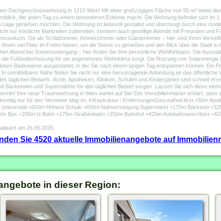
ten Dachgeschosswohnung in 1210 Wien! Mit einer großzügigen Fläche von 95 m² bietet diese
lick, der jeden Tag zu einem besonderen Erlebnis macht. Die Wohnung befindet sich im 1. D
n Lage genießen möchten. Die Wohnung ist liebevoll gestaltet und überzeugt durch eine mo
ht nur köstliche Mahlzeiten zubereiten, sondern auch gesellige Abende mit Freunden und Fami
 umzusetzen. Ob als Schlafzimmer, Arbeitszimmer oder Gästezimmer – hier sind Ihren Vorste
e Ihnen viel Platz im Freien bieten, um die Sonne zu genießen und den Blick über die Stadt sc
en Abend bei Sonnenuntergang – hier finden Sie Ihre persönliche Wohlfühloase. Die Ausstatt
die Fußbodenheizung für ein angenehmes Wohnklima sorgt. Die Nutzung von Solarenergie is
uriösen Badewanne ausgestattet, in der Sie nach einem langen Tag entspannen können. Ein 
 In unmittelbarer Nähe finden Sie nicht nur eine hervorragende Anbindung an das öffentlich
des täglichen Bedarfs. Ärzte, Apotheken, Kliniken, Schulen und Kindergärten sind schnell er
nd Bäckereien und Supermärkte für den täglichen Bedarf sorgen. Lassen Sie sich diese einma
ermin! Ihre neue Traumwohnung in Wien wartet auf Sie! Der Immobilienmakler erklärt, dass e
seitig nur für den Vermieter tätig ist. Infrastruktur / EntfernungenGesundheit Arzt <50m 
m Universität <650m Höhere Schule <650m Nahversorgung Supermarkt <175m Bäckerei <32
hr Bus <200m U-Bahn <175m Straßenbahn <250m Bahnhof <425m Autobahnanschluss <625m A
alisiert am 26.05.2026.
finden Sie 4520 aktuelle Immobilienangebote auf Immobilienm
angebote in dieser Region: