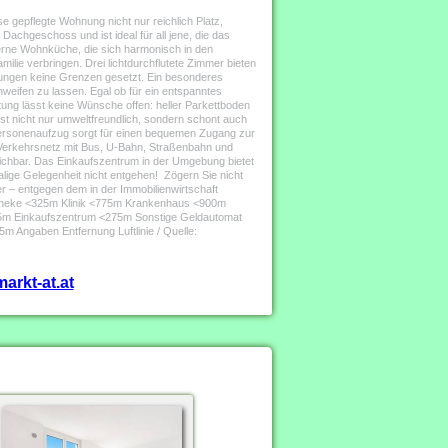
 gepflegte Wohnung nicht nur reichlich Platz,
achgeschoss und ist ideal für all jene, die das
derne Wohnküche, die sich harmonisch in den
lie verbringen. Drei lichtdurchflutete Zimmer bieten
llungen keine Grenzen gesetzt. Ein besonderes
hweifen zu lassen. Egal ob für ein entspanntes
ung lässt keine Wünsche offen: heller Parkettboden
t nicht nur umweltfreundlich, sondern schont auch
Personenaufzug sorgt für einen bequemen Zugang zur
e Verkehrsnetz mit Bus, U-Bahn, Straßenbahn und
reichbar. Das Einkaufszentrum in der Umgebung bietet
lige Gelegenheit nicht entgehen! Zögern Sie nicht
r – entgegen dem in der Immobilienwirtschaft
Apotheke <325m Klinik <775m Krankenhaus <900m
5m Einkaufszentrum <275m Sonstige Geldautomat
ngaben Entfernung Luftlinie / Quelle:
arkt-at.at