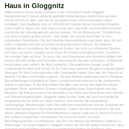
Haus in Gloggnitz
Willkommen in Ihrem neuen Zuhause in der charmanten Stadt Gloggnitz,
Niederösterreich! Dieses liebevoll gepflegte Einfamilienhaus bietet Ihnen auf einer
Fläche von 60 m² alles, was Sie für ein angenehmes und komfortables Leben
benötigen. Zum Kaufpreis von nur 189.000,00 € könnte dieses besondere Angebot
schon bald Ihr Eigen sein. Das Haus verfügt über zwei helle und freundliche Zimmer
und Küche die vielseitig genutzt werden können. Ob als Wohnzimmer, Schlafzimmer
und einer schönen großen Küche – hier finden Sie ausreichend Platz für Ihre
individuellen Bedürfnisse. Die durchdachte Raumaufteilung sorgt dafür, dass Sie sich
sofort wohlfühlen und Ihre persönlichen Akzente setzen können. Ein weiteres
Highlight dieser Immobilie ist der idyllische Garten, der nicht nur erholsame Stunden
im Freien verspricht, sondern auch Raum für kreative Gestaltung bietet. Genießen
Sie sonnige Tage auf Ihrer Terrasse, die zum Entspannen und Verweilen einlädt. Hier
können Sie mit Familie und Freunden unbeschwerte Stunden verbringen, Grillabende
veranstalten oder einfach die Natur genießen. Die praktische Garage sorgt für
zusätzlichen Komfort und Schutz für Ihr Fahrzeug, während Sie gleichzeitig genügend
Stauraum für Ihre Gartenutensilien oder Sportgeräte haben. Die Lage des Hauses ist
ideal für Familien und Pendler zugleich. Die gute Verkehrsanbindung durch öffentliche
Busverbindungen ermöglicht es Ihnen, schnell und unkompliziert in die umliegenden
Städte zu gelangen. In der Nähe finden Sie alles, was Sie für den täglichen Bedarf
benötigen: Ärzte, Apotheken, Schulen, Kindergärten sowie Supermärkte und eine
Bäckerei. Ein Einkaufszentrum ist ebenfalls in der Nähe und bietet Ihnen eine Vielzahl
von Einkaufsmöglichkeiten. Gloggnitz selbst ist eine Stadt, die durch ihre idyllische
Umgebung und die Nähe zur Natur besticht. Hier können Sie ausgedehnte
Spaziergänge, Wanderungen oder Fahrradtouren unternehmen und die Schönheit der
niederösterreichischen Landschaft genießen. Zögern Sie nicht und sichern Sie sich
dieses attraktive Angebot! Ein Einfamilienhaus in dieser Lage und zu diesem Preis ist
eine seltene Gelegenheit. Kontaktieren Sie uns noch heute, um einen
Besichtigungstermin zu vereinbaren und sich von diesem wunderbaren Zuhause zu
überzeugen. Ihr neues Kapitel in Gloggnitz wartet auf Sie! Wir weisen darauf hin, dass