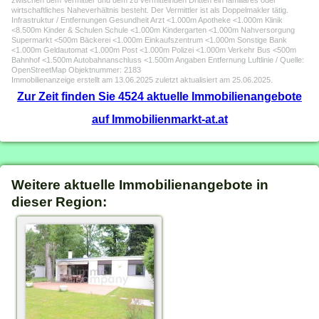
zwischen dem Vermittler und dem zu vermittelnden Dritten ein familiäres oder
wirtschaftliches Naheverhältnis besteht. Der Vermittler ist als Doppelmakler tätig.
Infrastruktur / Entfernungen Gesundheit Arzt <1.000m Apotheke <1.000m Klinik
<8.500m Kinder & Schulen Schule <1.000m Kindergarten <1.000m Nahversorgung
Supermarkt <500m Bäckerei <1.000m Einkaufszentrum <1.000m Sonstige Bank
<1.000m Geldautomat <1.000m Post <1.000m Polizei <1.000m Verkehr Bus <500m
Bahnhof <1.500m Autobahnanschluss <1.500m Angaben Entfernung Luftlinie / Quelle:
OpenStreetMap Objektnummer: 2183
Immobilienanzeige erstellt am 13.06.2025 zuletzt aktualisiert am 25.06.2025.
Zur Zeit finden Sie 4524 aktuelle Immobilienangebote
auf Immobilienmarkt-at.at
Weitere aktuelle Immobilienangebote in
dieser Region: