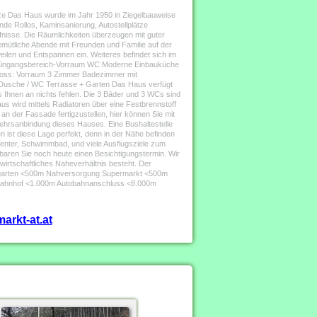
ätze Das Haus wurde im Jahr 1950 in Ziegelbauweise
de Rollos, Kaminsanierung, Autostellplätze
fnisse. Die Räumlichkeiten überzeugen mit guter
gemütliche Abende mit Freunden und Familie auf der
ilen und Entspannen ein. Weiteres befindet sich im
ss: Eingangsbereich-Vorraum WC Moderne Einbauküche
hoss: Vorraum 3 Zimmer Badezimmer mit
Dusche / WC Terrasse + Garten Das Haus verfügt
Ihnen an nichts fehlen. Die 3 Bäder und 3 WCs sind
us wird mittels Radiatoren über eine Festbrennstoff
 der Fassade fertigzustellen, hier können Sie mit
rkehrsanbindung dieses Hauses. Eine Bushaltestelle
n ist diese Lage perfekt, denn in der Nähe befinden
center, Schwimmbad, und viele Ausflugsziele zum
baren Sie noch heute einen Besichtigungstermin. Wir
wirtschaftliches Naheverhältnis besteht. Der
ndergarten <500m Nahversorgung Supermarkt <500m
Bahnhof <1.000m Autobahnanschluss <8.000m
arkt-at.at