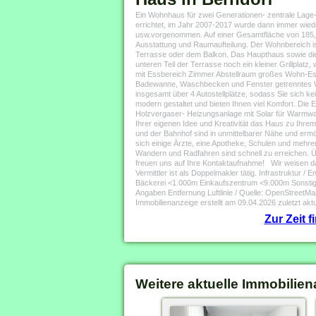
Ein Wohnhaus für zwei Generationen- zentrale Lage-
errichtet, im Jahr 2007-2017 wurde dann immer wied
usw.vorgenommen. Auf einer Gesamtfläche von 185,93
Ausstattung und Raumaufteilung. Der Wohnbereich ist
Terrasse oder dem Balkon. Das Haupthaus sowie die E
unteren Teil der Terrasse noch ein kleiner Grillpl
mit Essbereich Zimmer Abstellraum großes Wohn-E
Badewanne, Waschbecken und Fenster getrenntes W
insgesamt über 4 Autostellplätze, sodass Sie sich 
modern gestaltet und bieten Ihnen viel Komfort. Die 
Holzvergaser- Heizungsanlage mit Solar für Warmwa
Ihrer eigenen Idee und Kreativität das Haus zu Ihre
und der Bahnhof sind in unmittelbarer Nähe und ermö
sich einige Ärzte, eine Apotheke, Schulen und mehr
Wandern und Radfahren sind schnell zu erreichen. Üb
freuen uns auf Ihre Kontaktaufnahme! Wir weisen dar
Vermittler ist als Doppelmakler tätig. Infrastruk
Bäckerei <1.000m Einkaufszentrum <9.000m Sonsti
Angaben Entfernung Luftlinie / Quelle: OpenStreet
Immobilienanzeige erstellt am 09.04.2026 zuletzt aktu
Zur Zeit 
Weitere aktuelle Immobilien