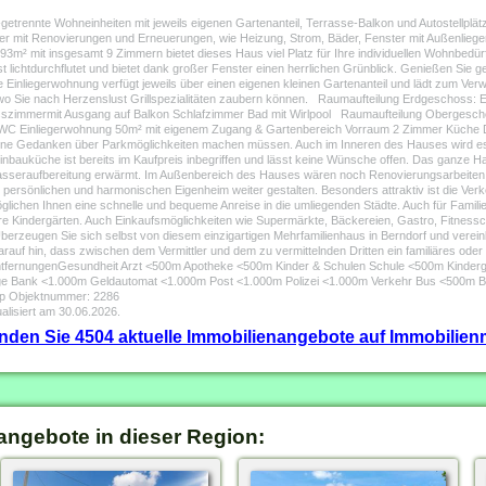
getrennte Wohneinheiten mit jeweils eigenen Gartenanteil, Terrasse-Balkon und Autostellpl
er mit Renovierungen und Erneuerungen, wie Heizung, Strom, Bäder, Fenster mit Außenliegen
m² mit insgesamt 9 Zimmern bietet dieses Haus viel Platz für Ihre individuellen Wohnbedür
 lichtdurchflutet und bietet dank großer Fenster einen herrlichen Grünblick. Genießen Sie 
inliegerwohnung verfügt jeweils über einen eigenen kleinen Gartenanteil und lädt zum Verwe
atz, wo Sie nach Herzenslust Grillspezialitäten zaubern können. Raumaufteilung Erdgescho
sszimmermit Ausgang auf Balkon Schlafzimmer Bad mit Wirlpool Raumaufteilung Obergesc
C Einliegerwohnung 50m² mit eigenem Zugang & Gartenbereich Vorraum 2 Zimmer Küche 
keine Gedanken über Parkmöglichkeiten machen müssen. Auch im Inneren des Hauses wird es 
Einbauküche ist bereits im Kaufpreis inbegriffen und lässt keine Wünsche offen. Das ganze Ha
sseraufbereitung erwärmt. Im Außenbereich des Hauses wären noch Renovierungsarbeiten an
m persönlichen und harmonischen Eigenheim weiter gestalten. Besonders attraktiv ist die Ve
glichen Ihnen eine schnelle und bequeme Anreise in die umliegenden Städte. Auch für Familie
ere Kindergärten. Auch Einkaufsmöglichkeiten wie Supermärkte, Bäckereien, Gastro, Fitness
erzeugen Sie sich selbst von diesem einzigartigen Mehrfamilienhaus in Berndorf und verein
auf hin, dass zwischen dem Vermittler und dem zu vermittelnden Dritten ein familiäres oder 
tur / EntfernungenGesundheit Arzt <500m Apotheke <500m Kinder & Schulen Schule <500m Ki
ge Bank <1.000m Geldautomat <1.000m Post <1.000m Polizei <1.000m Verkehr Bus <500m 
Map Objektnummer: 2286
alisiert am 30.06.2026.
finden Sie 4504 aktuelle Immobilienangebote auf Immobilienm
angebote in dieser Region: