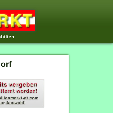
bilien
orf