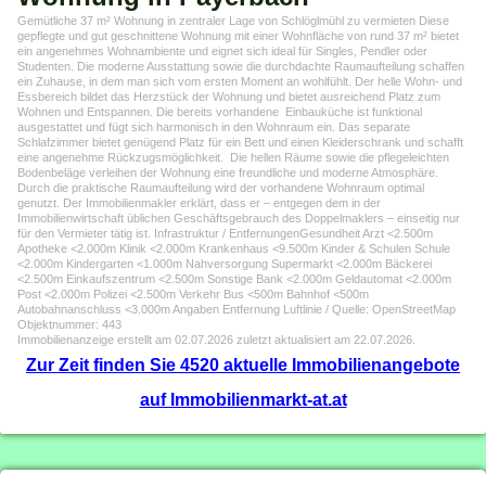
Gemütliche 37 m² Wohnung in zentraler Lage von Schlöglmühl zu vermieten Diese
gepflegte und gut geschnittene Wohnung mit einer Wohnfläche von rund 37 m² bietet
ein angenehmes Wohnambiente und eignet sich ideal für Singles, Pendler oder
Studenten. Die moderne Ausstattung sowie die durchdachte Raumaufteilung schaffen
ein Zuhause, in dem man sich vom ersten Moment an wohlfühlt. Der helle Wohn- und
Essbereich bildet das Herzstück der Wohnung und bietet ausreichend Platz zum
Wohnen und Entspannen. Die bereits vorhandene Einbauküche ist funktional
ausgestattet und fügt sich harmonisch in den Wohnraum ein. Das separate
Schlafzimmer bietet genügend Platz für ein Bett und einen Kleiderschrank und schafft
eine angenehme Rückzugsmöglichkeit. Die hellen Räume sowie die pflegeleichten
Bodenbeläge verleihen der Wohnung eine freundliche und moderne Atmosphäre.
Durch die praktische Raumaufteilung wird der vorhandene Wohnraum optimal
genutzt. Der Immobilienmakler erklärt, dass er – entgegen dem in der
Immobilienwirtschaft üblichen Geschäftsgebrauch des Doppelmaklers – einseitig nur
für den Vermieter tätig ist. Infrastruktur / EntfernungenGesundheit Arzt <2.500m
Apotheke <2.000m Klinik <2.000m Krankenhaus <9.500m Kinder & Schulen Schule
<2.000m Kindergarten <1.000m Nahversorgung Supermarkt <2.000m Bäckerei
<2.500m Einkaufszentrum <2.500m Sonstige Bank <2.000m Geldautomat <2.000m
Post <2.000m Polizei <2.500m Verkehr Bus <500m Bahnhof <500m
Autobahnanschluss <3.000m Angaben Entfernung Luftlinie / Quelle: OpenStreetMap
Objektnummer: 443
Immobilienanzeige erstellt am 02.07.2026 zuletzt aktualisiert am 22.07.2026.
Zur Zeit finden Sie 4520 aktuelle Immobilienangebote
auf Immobilienmarkt-at.at