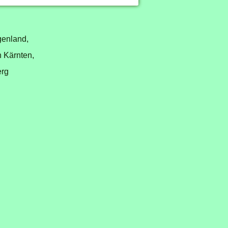
genland,
n Kärnten,
erg