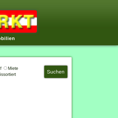
bilien
uf
Miete
ssortiert