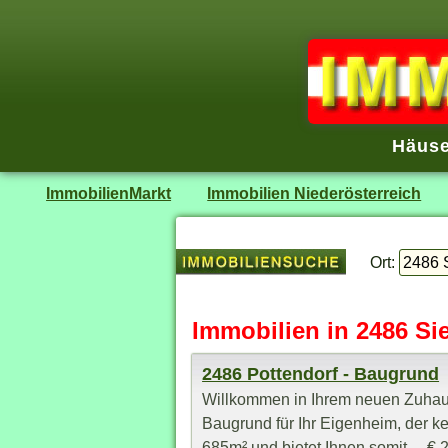
Häuse
ImmobilienMarkt
Immobilien Niederösterreich
Ort:
Immobilien in 2486 Si
2486 Pottendorf - Baugrund
Willkommen in Ihrem neuen Zuhause 
Baugrund für Ihr Eigenheim, der k
685m² und bietet Ihnen somit ... € 