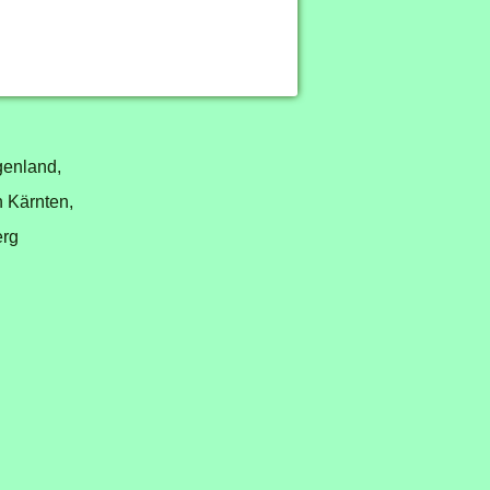
genland,
n Kärnten,
erg