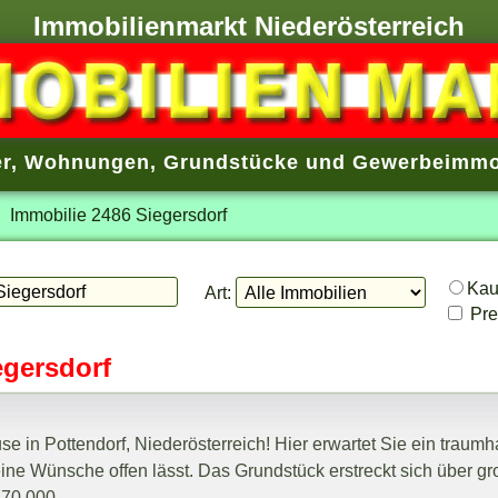
Immobilienmarkt Niederösterreich
r
,
Wohnungen
,
Grundstücke
und
Gewerbeimmo
Immobilie 2486 Siegersdorf
Ka
Art:
Prei
egersdorf
in Pottendorf, Niederösterreich! Hier erwartet Sie ein traumha
eine Wünsche offen lässt. Das Grundstück erstreckt sich über g
270.000,-