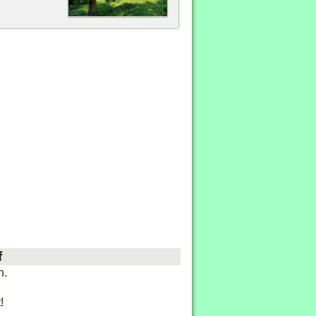
f
n.
!