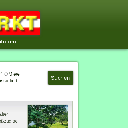
bilien
uf
Miete
ssortiert
fter
roßzügige