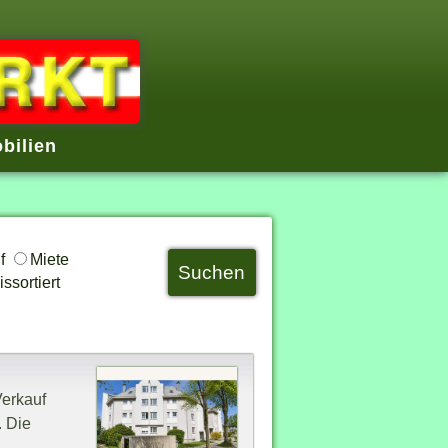
bilien
uf
Miete
ssortiert
erkauf
. Die