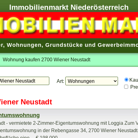
Immobilienmarkt Niederösterreich
r
,
Wohnungen
,
Grundstücke
und
Gewerbeimmo
Wohnung kaufen 2700 Wiener Neustadt
Ka
Art:
Prei
iener Neustadt
gentumswohnung
dt - vermietete 2-Zimmer-Eigentumswohnung mit Loggia Zum V
Eigentumswohnung in der Rebengasse 34, 2700 Wiener Neustadt
nfläche eine ... € 198.000,-