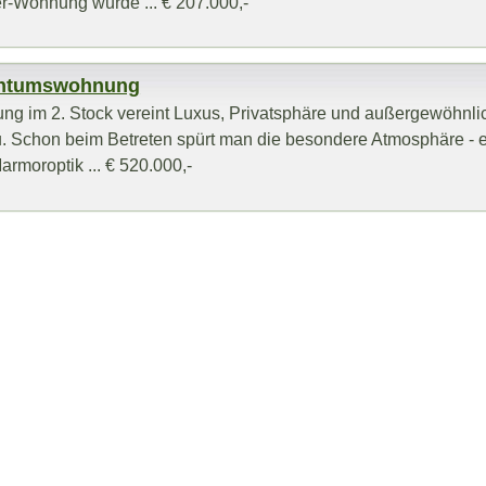
er-Wohnung wurde ... € 207.000,-
gentumswohnung
g im 2. Stock vereint Luxus, Privatsphäre und außergewöhnli
 Schon beim Betreten spürt man die besondere Atmosphäre - 
armoroptik ... € 520.000,-