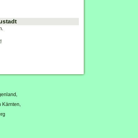
ustadt
n.
!
genland,
n Kärnten,
erg