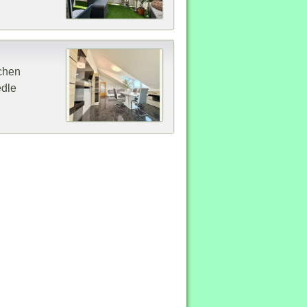
chen
edle