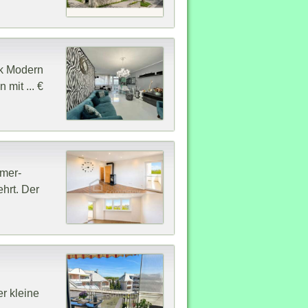
ck Modern
mit ... €
mmer-
hrt. Der
r kleine