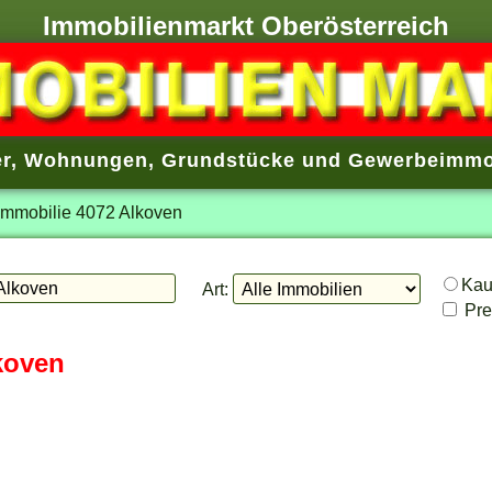
Immobilienmarkt Oberösterreich
r
,
Wohnungen
,
Grundstücke
und
Gewerbeimmo
Immobilie 4072 Alkoven
Ka
Art:
Prei
koven