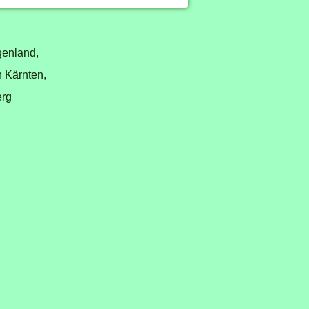
genland,
n Kärnten,
erg