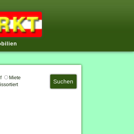
bilien
uf
Miete
ssortiert