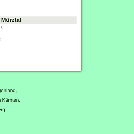
 Mürztal
n.
!
genland,
n Kärnten,
erg