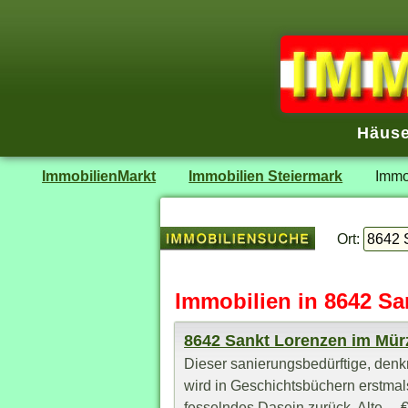
Häuse
ImmobilienMarkt
Immobilien Steiermark
Immo
Ort:
Immobilien in 8642 Sa
8642 Sankt Lorenzen im Mürz
Dieser sanierungsbedürftige, de
wird in Geschichtsbüchern erstmals
fesselndes Dasein zurück. Alte ... 