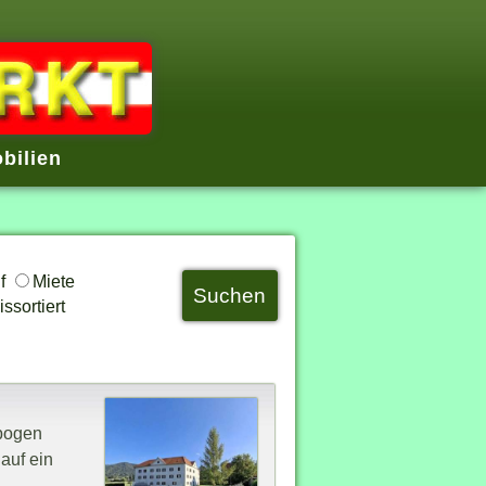
bilien
uf
Miete
ssortiert
rbogen
auf ein