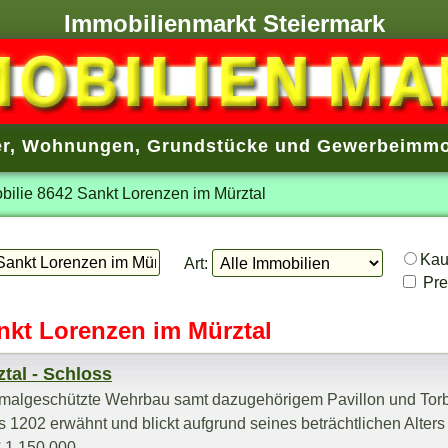
Immobilienmarkt Steiermark
r
,
Wohnungen
,
Grundstücke
und
Gewerbeimmo
bilie 8642 Sankt Lorenzen im Mürztal
Ka
Art:
Prei
nkt Lorenzen im Mürztal
tal - Schloss
nkmalgeschützte Wehrbau samt dazugehörigem Pavillon und To
 1202 erwähnt und blickt aufgrund seines beträchtlichen Alters 
€ 1.150.000,-