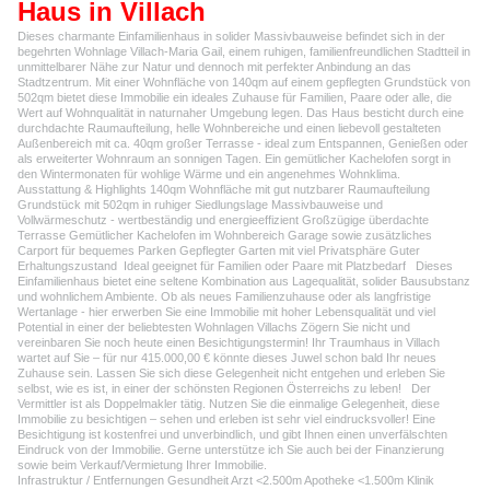
Haus in Villach
Dieses charmante Einfamilienhaus in solider Massivbauweise befindet sich in der
begehrten Wohnlage Villach-Maria Gail, einem ruhigen, familienfreundlichen Stadtteil in
unmittelbarer Nähe zur Natur und dennoch mit perfekter Anbindung an das
Stadtzentrum. Mit einer Wohnfläche von 140qm auf einem gepflegten Grundstück von
502qm bietet diese Immobilie ein ideales Zuhause für Familien, Paare oder alle, die
Wert auf Wohnqualität in naturnaher Umgebung legen. Das Haus besticht durch eine
durchdachte Raumaufteilung, helle Wohnbereiche und einen liebevoll gestalteten
Außenbereich mit ca. 40qm großer Terrasse - ideal zum Entspannen, Genießen oder
als erweiterter Wohnraum an sonnigen Tagen. Ein gemütlicher Kachelofen sorgt in
den Wintermonaten für wohlige Wärme und ein angenehmes Wohnklima.
Ausstattung & Highlights 140qm Wohnfläche mit gut nutzbarer Raumaufteilung
Grundstück mit 502qm in ruhiger Siedlungslage Massivbauweise und
Vollwärmeschutz - wertbeständig und energieeffizient Großzügige überdachte
Terrasse Gemütlicher Kachelofen im Wohnbereich Garage sowie zusätzliches
Carport für bequemes Parken Gepflegter Garten mit viel Privatsphäre Guter
Erhaltungszustand Ideal geeignet für Familien oder Paare mit Platzbedarf Dieses
Einfamilienhaus bietet eine seltene Kombination aus Lagequalität, solider Bausubstanz
und wohnlichem Ambiente. Ob als neues Familienzuhause oder als langfristige
Wertanlage - hier erwerben Sie eine Immobilie mit hoher Lebensqualität und viel
Potential in einer der beliebtesten Wohnlagen Villachs Zögern Sie nicht und
vereinbaren Sie noch heute einen Besichtigungstermin! Ihr Traumhaus in Villach
wartet auf Sie – für nur 415.000,00 € könnte dieses Juwel schon bald Ihr neues
Zuhause sein. Lassen Sie sich diese Gelegenheit nicht entgehen und erleben Sie
selbst, wie es ist, in einer der schönsten Regionen Österreichs zu leben! Der
Vermittler ist als Doppelmakler tätig. Nutzen Sie die einmalige Gelegenheit, diese
Immobilie zu besichtigen – sehen und erleben ist sehr viel eindrucksvoller! Eine
Besichtigung ist kostenfrei und unverbindlich, und gibt Ihnen einen unverfälschten
Eindruck von der Immobilie. Gerne unterstütze ich Sie auch bei der Finanzierung
sowie beim Verkauf/Vermietung Ihrer Immobilie.
Infrastruktur / Entfernungen Gesundheit Arzt <2.500m Apotheke <1.500m Klinik