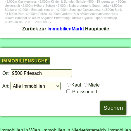
<3.000m Krankenhaus <3.000m Kinder & Schulen Schule <500m Kindergarten <500m
Universität <2.000m Höhere Schule <2.000m Nahversorgung Supermarkt <1.500m
Bäckerei <2.000m Einkaufszentrum <2.000m Sonstige Geldautomat <1.500m Bank
<1.500m Post <2.000m Polizei <3.000m Verkehr Bus <500m Autobahnanschluss
<500m Bahnhof <3.000m Angaben Entfernung Luftlinie / Quelle: OpenStreetMap -
7939/2300161268 - - 2025-09-17
Zurück zur
ImmobilienMarkt
Hauptseite
Ort:
Kauf
Miete
Art:
Preissortiert
Immobilien in Wien,
Immobilien in Niederösterreich,
Immobilien