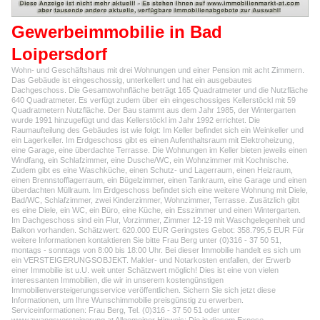
Gewerbeimmobilie in Bad
Loipersdorf
Wohn- und Geschäftshaus mit drei Wohnungen und einer Pension mit acht Zimmern.
Das Gebäude ist eingeschossig, unterkellert und hat ein ausgebautes
Dachgeschoss. Die Gesamtwohnfläche beträgt 165 Quadratmeter und die Nutzfläche
640 Quadratmeter. Es verfügt zudem über ein eingeschossiges Kellerstöckl mit 59
Quadratmetern Nutzfläche. Der Bau stammt aus dem Jahr 1985, der Wintergarten
wurde 1991 hinzugefügt und das Kellerstöckl im Jahr 1992 errichtet. Die
Raumaufteilung des Gebäudes ist wie folgt: Im Keller befindet sich ein Weinkeller und
ein Lagerkeller. Im Erdgeschoss gibt es einen Aufenthaltsraum mit Elektroheizung,
eine Garage, eine überdachte Terrasse. Die Wohnungen im Keller bieten jeweils einen
Windfang, ein Schlafzimmer, eine Dusche/WC, ein Wohnzimmer mit Kochnische.
Zudem gibt es eine Waschküche, einen Schutz- und Lagerraum, einen Heizraum,
einen Brennstofflagerraum, ein Bügelzimmer, einen Tankraum, eine Garage und einen
überdachten Müllraum. Im Erdgeschoss befindet sich eine weitere Wohnung mit Diele,
Bad/WC, Schlafzimmer, zwei Kinderzimmer, Wohnzimmer, Terrasse. Zusätzlich gibt
es eine Diele, ein WC, ein Büro, eine Küche, ein Esszimmer und einen Wintergarten.
Im Dachgeschoss sind ein Flur, Vorzimmer, Zimmer 12-19 mit Waschgelegenheit und
Balkon vorhanden. Schätzwert: 620.000 EUR Geringstes Gebot: 358.795,5 EUR Für
weitere Informationen kontaktieren Sie bitte Frau Berg unter (0)316 - 37 50 51,
montags - sonntags von 8:00 bis 18:00 Uhr. Bei dieser Immobilie handelt es sich um
ein VERSTEIGERUNGSOBJEKT. Makler- und Notarkosten entfallen, der Erwerb
einer Immobilie ist u.U. weit unter Schätzwert möglich! Dies ist eine von vielen
interessanten Immobilien, die wir in unserem kostengünstigen
Immobilienversteigerungsservice veröffentlichen. Sichern Sie sich jetzt diese
Informationen, um Ihre Wunschimmobilie preisgünstig zu erwerben.
Serviceinformationen: Frau Berg, Tel. (0)316 - 37 50 51 oder unter