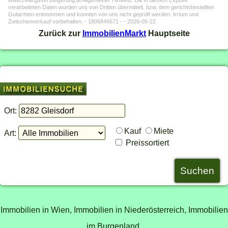
www.zwangsversteigerung.at Allgemeiner Hinweis: Die in diesem Expose
verarbeiteten Daten wurden uns von Dritten übermittelt, bzw. dem gerichtsbestellten
Gutachten entnommen und konnten von uns nicht geprüft werden. Irrtum und
Zwischenverkauf vorbehalten. - 1806846671 - - 2026-05-22
Zurück zur
ImmobilienMarkt
Hauptseite
Ort:
Kauf
Miete
Art:
Preissortiert
Immobilien in Wien,
Immobilien in Niederösterreich,
Immobilien
im Burgenland,