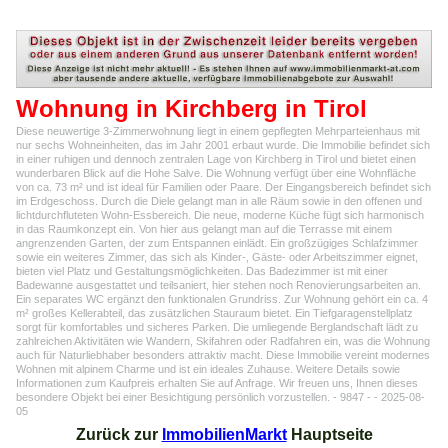
Wohnung in Kirchberg in Tirol
Diese neuwertige 3-Zimmerwohnung liegt in einem gepflegten Mehrparteienhaus mit
nur sechs Wohneinheiten, das im Jahr 2001 erbaut wurde. Die Immobilie befindet sich
in einer ruhigen und dennoch zentralen Lage von Kirchberg in Tirol und bietet einen
wunderbaren Blick auf die Hohe Salve. Die Wohnung verfügt über eine Wohnfläche
von ca. 73 m² und ist ideal für Familien oder Paare. Der Eingangsbereich befindet sich
im Erdgeschoss. Durch die Diele gelangt man in alle Räum sowie in den offenen und
lichtdurchfluteten Wohn-Essbereich. Die neue, moderne Küche fügt sich harmonisch
in das Raumkonzept ein. Von hier aus gelangt man auf die Terrasse mit einem
angrenzenden Garten, der zum Entspannen einlädt. Ein großzügiges Schlafzimmer
sowie ein weiteres Zimmer, das sich als Kinder-, Gäste- oder Arbeitszimmer eignet,
bieten viel Platz und Gestaltungsmöglichkeiten. Das Badezimmer ist mit einer
Badewanne ausgestattet und teilsaniert, hier stehen noch Renovierungsarbeiten an.
Ein separates WC ergänzt den funktionalen Grundriss. Zur Wohnung gehört ein ca. 4
m² großes Kellerabteil, das zusätzlichen Stauraum bietet. Ein Tiefgaragenstellplatz
sorgt für komfortables und sicheres Parken. Die umliegende Berglandschaft lädt zu
zahlreichen Aktivitäten wie Wandern, Skifahren oder Radfahren ein, was die Wohnung
auch für Naturliebhaber besonders attraktiv macht. Diese Immobilie vereint modernes
Wohnen mit alpinem Charme und ist ein ideales Zuhause. Weitere Details sowie
Informationen zum Kaufpreis erhalten Sie auf Anfrage. Wir freuen uns, Ihnen dieses
besondere Objekt bei einer Besichtigung persönlich vorzustellen. - 9847 - - 2025-08-
05
Zurück zur
ImmobilienMarkt
Hauptseite