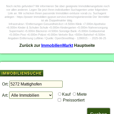
Noch nichts gefunden? Wir informieren Sie über geeignete Immobilienangebote noch
vor allen anderen. Legen Sie jetzt Ihren individuellen Suchagenten unter folgendem
Link an. Wir schicken Ihnen passende Immobilien exklusiv vorab zu. Suchagent
anlegen - https://power-immobilien-gypser.service.immo/registrieren/de Der Vermittler
ist als Doppelmakler tätig.
Infrastruktur / Entfernungen Gesundheit Arzt <4.500m Klinik <7.000m Apotheke
<6.000m Kinder & Schulen Schule <5.000m Kindergarten <5.000m Nahversorgung
Supermarkt <5.000m Bäckerei <4.500m Sonstige Bank <5.000m Geldautomat
<5.000m Post <6.000m Polizei <6.000m Verkehr Bus <500m Bahnhof <6.500m
Angaben Entfernung Luftlinie / Quelle: OpenStreetMap - 1286915 - - 2025-06-25
Zurück zur
ImmobilienMarkt
Hauptseite
Ort:
Kauf
Miete
Art:
Preissortiert