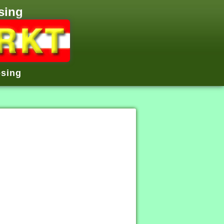
sing
esing