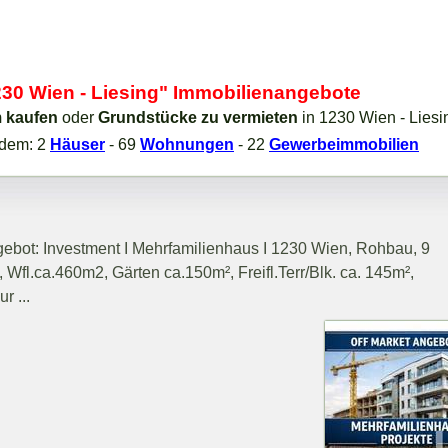
230 Wien - Liesing" Immobilienangebote
 kaufen
oder
Grundstücke zu vermieten
in 1230 Wien - Liesi
udem: 2
Häuser
- 69
Wohnungen
- 22
Gewerbeimmobilien
ebot: Investment I Mehrfamilienhaus I 1230 Wien, Rohbau, 9
fl.ca.460m2, Gärten ca.150m², Freifl.Terr/Blk. ca. 145m²,
r ...