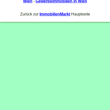
Wien
-
Gewerbeimmobilien in Wien
Zurück zur
ImmobilienMarkt
Hauptseite