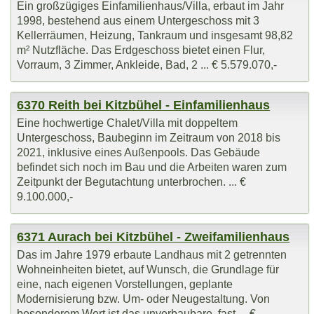
Ein großzügiges Einfamilienhaus/Villa, erbaut im Jahr
1998, bestehend aus einem Untergeschoss mit 3
Kellerräumen, Heizung, Tankraum und insgesamt 98,82
m² Nutzfläche. Das Erdgeschoss bietet einen Flur,
Vorraum, 3 Zimmer, Ankleide, Bad, 2 ... € 5.579.070,-
6370 Reith bei Kitzbühel - Einfamilienhaus
Eine hochwertige Chalet/Villa mit doppeltem
Untergeschoss, Baubeginn im Zeitraum von 2018 bis
2021, inklusive eines Außenpools. Das Gebäude
befindet sich noch im Bau und die Arbeiten waren zum
Zeitpunkt der Begutachtung unterbrochen. ... €
9.100.000,-
6371 Aurach bei Kitzbühel - Zweifamilienhaus
Das im Jahre 1979 erbaute Landhaus mit 2 getrennten
Wohneinheiten bietet, auf Wunsch, die Grundlage für
eine, nach eigenen Vorstellungen, geplante
Modernisierung bzw. Um- oder Neugestaltung. Von
besonderem Wert ist das unverbaubare, fast ... €