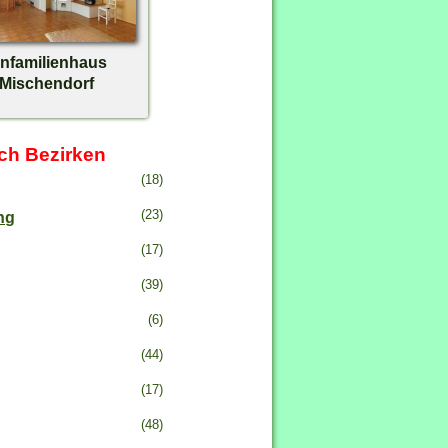
infamilienhaus
Mischendorf
ch Bezirken
(18)
(23)
ng
(17)
(39)
(6)
(44)
(17)
(48)