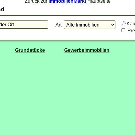
Zurück zur
ImmobilienMarkt
Hauptseite
nd
Ka
Art:
Prei
Grundstücke
Gewerbeimmobilien