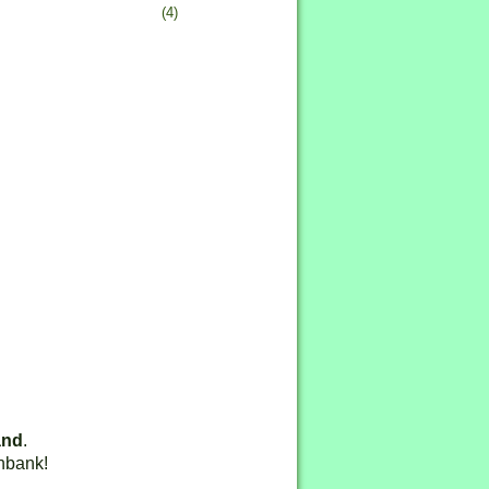
(4)
and
.
nbank!