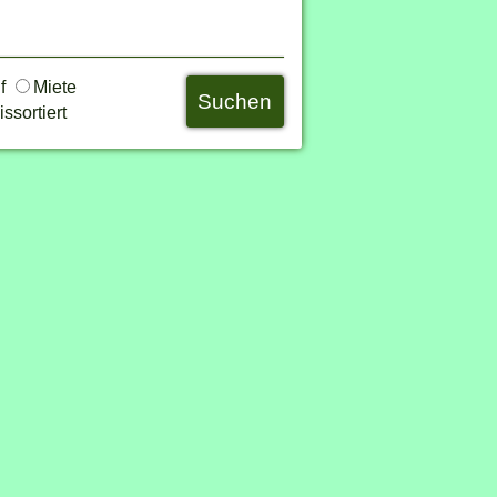
uf
Miete
ssortiert