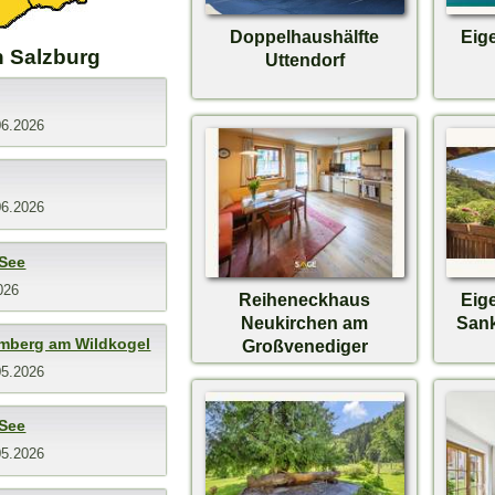
Doppelhaushälfte
Eig
n Salzburg
Uttendorf
06.2026
06.2026
 See
026
Reiheneckhaus
Eig
Neukirchen am
Sank
mberg am Wildkogel
Großvenediger
05.2026
 See
05.2026