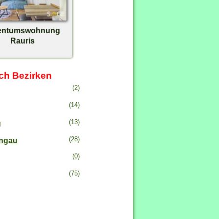
entumswohnung
Rauris
ch Bezirken
(2)
(14)
(13)
g
(28)
ongau
(0)
(75)