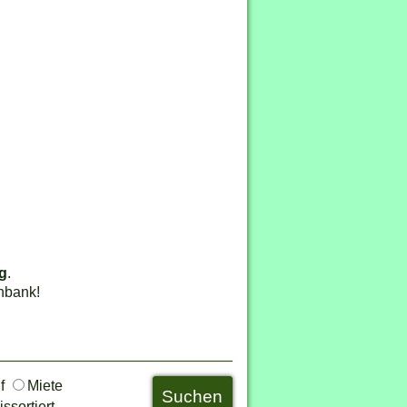
rg
.
nbank!
uf
Miete
ssortiert