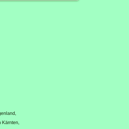
genland,
n Kärnten,