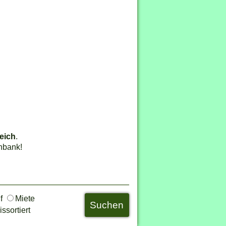
eich
.
nbank!
uf
Miete
ssortiert