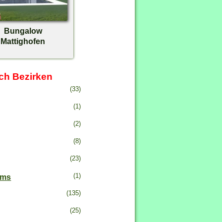
Bungalow
Mattighofen
ch Bezirken
(33)
(1)
(2)
(8)
(23)
(1)
ems
(135)
(25)