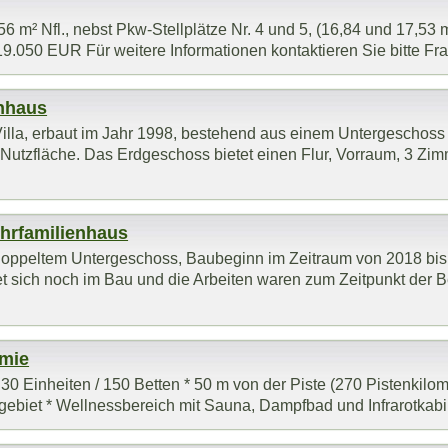
56 m² Nfl., nebst Pkw-Stellplätze Nr. 4 und 5, (16,84 und 17,53 m
050 EUR Für weitere Informationen kontaktieren Sie bitte Frau
enhaus
illa, erbaut im Jahr 1998, bestehend aus einem Untergeschoss 
tzfläche. Das Erdgeschoss bietet einen Flur, Vorraum, 3 Zimme
ehrfamilienhaus
 doppeltem Untergeschoss, Baubeginn im Zeitraum von 2018 bis 
sich noch im Bau und die Arbeiten waren zum Zeitpunkt der Be
omie
 30 Einheiten / 150 Betten * 50 m von der Piste (270 Pistenkilom
ebiet * Wellnessbereich mit Sauna, Dampfbad und Infrarotkabine