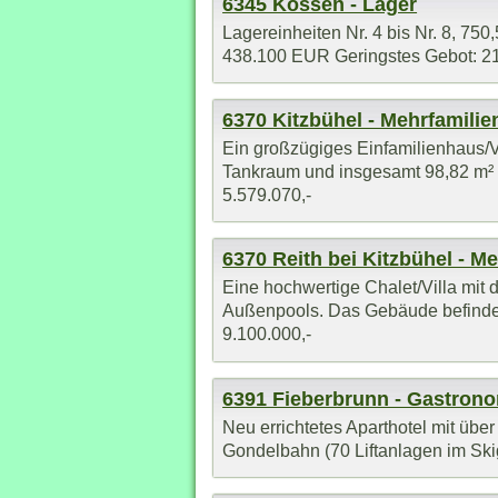
6345 Kössen - Lager
Lagereinheiten Nr. 4 bis Nr. 8, 750,
438.100 EUR Geringstes Gebot: 219.
6370 Kitzbühel - Mehrfamili
Ein großzügiges Einfamilienhaus/V
Tankraum und insgesamt 98,82 m² Nu
5.579.070,-
6370 Reith bei Kitzbühel - M
Eine hochwertige Chalet/Villa mit
Außenpools. Das Gebäude befindet 
9.100.000,-
6391 Fieberbrunn - Gastron
Neu errichtetes Aparthotel mit über
Gondelbahn (70 Liftanlagen im Skig