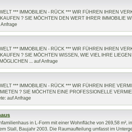
ELT *** IMMOBILIEN - RÜCK *** WIR FÜHREN IHREN VE
KAUFEN ? SIE MÖCHTEN DEN WERT IHRER IMMOBILIE WI
Anfrage
ELT *** IMMOBILIEN - RÜCK *** WIR FÜHREN IHREN VE
KAUFEN ? SIE MÖCHTEN WISSEN, WIE VIEL IHRE LIEGE
GLICHEN ... auf Anfrage
ELT *** IMMOBILIEN - RÜCK *** WIR FÜHREN IHRE VER
MIETEN ? SIE MÖCHTEN EINE PROFESSIONELLE VERMIE
: auf Anfrage
haus
Einfamilienhaus in L-Form mit einer Wohnfläche von 269,58 m², i
m Stall, Baujahr 2003. Die Raumaufteilung umfasst im Unterge