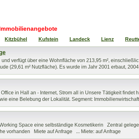
" Immobilienangebote
Kitzbühel
Kufstein
Landeck
Lienz
Reutt
age
g und verfügt über eine Wohnfläche von 213,95 m², einschließli
e (29,61 m² Nutzfläche). Es wurde im Jahr 2001 erbaut, 2004 w
ffice in Hall an - Internet, Strom all in Unsere Tätigkeit findet 
ie eine Belebung der Lokalität. Segment: Immobilienwirtschaft, 
 Working Space eine selbständige Kosmetikerin Zentral geleg
 vorhanden Miete auf Anfrage ... Miete: auf Anfrage