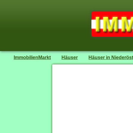
ImmobilienMarkt
Häuser
Häuser in Niederöst