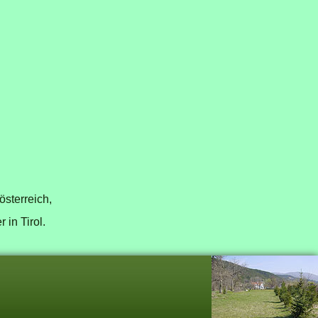
österreich
,
 in Tirol
.