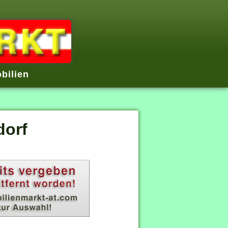
bilien
dorf