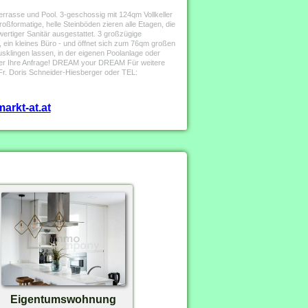
rasse und Pool. 3-geschossig mit 124qm Vollkeller
ßformatige, helle Steinböden zieren alle Etagen, die
rtiger Sanitär ausgestattet. 3 großzügige
ein kleines Büro - und öffnet sich zum 76qm großen
klingen lassen, in der eigenen Poolanlage oder
h über Ihre Anfrage! DREAM your DREAM Für weitere
 Fr. Doris Schneider-Hiesberger oder TEL:
arkt-at.at
Eigentumswohnung