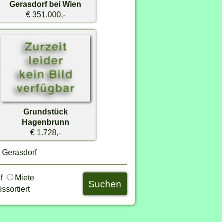
Gerasdorf bei Wien
€ 351.000,-
Grundstück
Hagenbrunn
€ 1.728,-
n Gerasdorf
uf
Miete
ssortiert