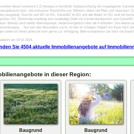
 dieser exklusive 5 Zi-Neubau in herrlicher Südausrichtung mit vorgelagerter Gartenter
ergebracht sind - mit exklusiver Raumhöhe von 3Metern, bietet viel Platz und Stauraum. Gro
elen ausgelegt. Dusche und WC im KG, GästeWC im EG und alle Bäder im OG sind mit hochwe
großen OG. Ebenerdig empfängt eine weitläufige Diele mit Garderobenbereich und GästeWC, 
um. Beheizt wird mittels Wärmepumpe, niederenergetisch über die Fußböden. Den Abend aus
nenuntergang ... Nur wer das Besondere sucht, ist hier im richtigen Objekt! Ich freue mic
n stehe ich Ihnen jederzeit sehr gerne zur Verfügung. Bitte kontaktieren Sie mich via Email
alisiert am 19.02.2026.
finden Sie 4504 aktuelle Immobilienangebote auf Immobilienm
obilienangebote in dieser Region:
Baugrund
Baugrund