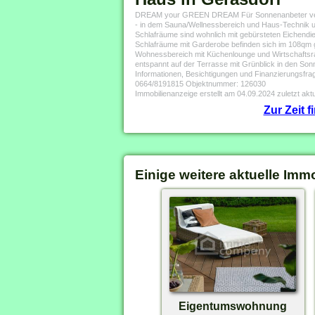
DREAM your GREEN DREAM Für Sonnenanbeter verwöhnt
- in dem Sauna/Wellnessbereich und Haus-Technik unt
Schlafräume sind wohnlich mit gebürsteten Eichendi
Schlafräume mit Garderobe befinden sich im 108qm 
Wohnessbereich mit Küchenlounge und Wirtschaftsra
entspannt auf der Terrasse mit Grünblick in den Son
Informationen, Besichtigungen und Finanzierungsfrage
0664/8191815 Objektnummer: 126030
Immobilienanzeige erstellt am 04.09.2024 zuletzt aktu
Zur Zeit 
Einige weitere aktuelle Imm
Eigentumswohnung