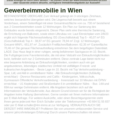
Gewerbeimmobilie in Wien
BESTANDSFREIE ÜBERGABE Zum Verkauf gelangt ein 3-stöckiges Zinshaus,
welches bestandsfrei übergeben wird. Die Liegenschaft besteht aus einem
Vorderhaus, einem Seitenflügel mit einer Gesamtnutzfläche von ca. 730 m² bestehend
aus 2 Gewerbeeinheiten sowie 12 Wohnungen. Ein Plan zur Sanierung des
Gebäudes wurde bereits eingereicht. Dieser Plan sieht eine thermische Sanierung,
die Errichtung von Balkonen, sowie einen Liftzubau vor. Laut Einreichplan vom 2/8/23
ergibt sich folgende Flächenaufstellung: EG (Geschäftslokal) Top 5 - 40,07 m² EG
(Geschäftslokal) Top 4 - 38,87 m² EG gesamt: 78,94 m² Zzgl. 12 Wohnungen,
Gesamt-WNFL: 651,97 m². Zusätzlich Freiflächen/Balkonen: 62,35 m² Gartenfläche:
70,46 m² Die genaue Flächenaufstellung entnehmen Sie dem beigefügten Datenblatt.
LAGE: Das Haus liegt in einer ruhigen, wenig befahrenen Sackgasse im 10. Bezirk.
Die Fußgängerzone Favoritenstraße, die mit einer Vielzahl von Einkaufsmöglichkeiten
lockt, befindet sich nur 2 Gehminuten entfernt. Diese zentrale Lage bietet nicht nur
eine bequeme Anbindung an Einkaufsmöglichkeiten, sondern auch ein gut
angebundenes, lebendiges städtisches Umfeld mit vielfältigen Freizeit- und
kulinarischen Angeboten. - Beste Lage im 10. Bezirk mit Top Verkehrsanbindung -
Spar, Lidl, und Aldi in unmittelbarer Nähe - Alle Einkaufsmöglichkeiten (fußläufig
erreichbar) - Diverse Restaurants und Cafés - Kindergarten, Volksschule,
Gymnasium Öffentliche Verkehrsanbindung: - Innenstadt nur 10 Minuten mit ÖPNV
erreichbar. - U1 Keplerplatz und Straßenbahn 6 in unmittelbarer Nähe. - Bus: 14A und
69A nur wenige Gehminuten entfernt. Alle Angaben beziehen sich auf die
Informationen der Verkäuferseite. Aus diesem Grund können wir für die Richtigkeit der
Angaben keine Haftung übernehmen. Gerne senden wir Ihnen mehrere Informationen
per E-Mail-Anfrage. Für weitere Auskünfte, oder einen Besichtigungstermin steht
Ihnen gerne jederzeit Herr Erich Schuller unter der Telefonnummer +43 664 51 55 837
oder per E-Mail schuller@4m-immo.at zur Verfügung. VERKAUFEN AUCH SIE
DERZEIT IHRE IMMOBILIE? Profitieren Sie von unserem umfassenden Service und
unserer jahrzehntelangen Erfahrung! Durch unsere Partnerschaften mit einem