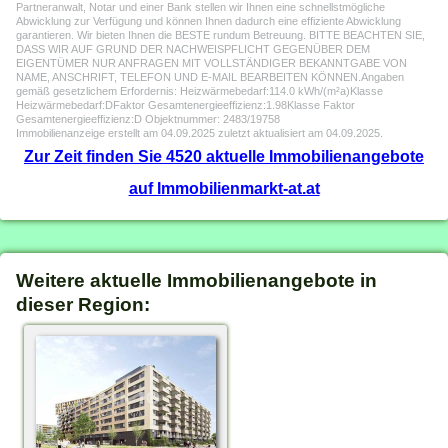
Partneranwalt, Notar und einer Bank stellen wir Ihnen eine schnellstmögliche
Abwicklung zur Verfügung und können Ihnen dadurch eine effiziente Abwicklung
garantieren. Wir bieten Ihnen die BESTE rundum Betreuung. BITTE BEACHTEN SIE,
DASS WIR AUF GRUND DER NACHWEISPFLICHT GEGENÜBER DEM
EIGENTÜMER NUR ANFRAGEN MIT VOLLSTÄNDIGER BEKANNTGABE VON
NAME, ANSCHRIFT, TELEFON UND E-MAIL BEARBEITEN KÖNNEN.Angaben
gemäß gesetzlichem Erfordernis: Heizwärmebedarf:114.0 kWh/(m²a)Klasse
Heizwärmebedarf:DFaktor Gesamtenergieeffizienz:1.98Klasse Faktor
Gesamtenergieeffizienz:D Objektnummer: 2483/19758
Immobilienanzeige erstellt am 04.09.2025 zuletzt aktualisiert am 04.09.2025.
Zur Zeit finden Sie 4520 aktuelle Immobilienangebote
auf Immobilienmarkt-at.at
Weitere aktuelle Immobilienangebote in
dieser Region: