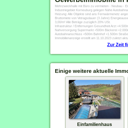
Mehrzweckhalle mit Büro zu vermieten - Neubau - Er
Industriegebiet Korneuburg gelegen Nähe Autobahnau
Heizung: Alle Objekte sind ans Fernwärmenetz ang
Bruttomiete von Vetragsdauer (3 Jahre) Energieauswe
3,00/m² Alle Beträge zuzüglich 20% USt.
Infrastruktur / Entfernungen Gesundheit Arzt <4.5
Nahversorgung Supermarkt <500m Bäckerei <2.000m
Autobahnanschluss <500m Bahnhof <1.500m Straßen
Immobilienanzeige erstellt am 11.10.2023 zuletzt aktu
Zur Zeit 
Einige weitere aktuelle Imm
Einfamilienhaus