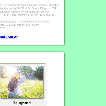
. 5m hoch Als Produktionshalle geeignet! Direkt im
Beträge zuzüglich 20% USt. Strom: Direkt mit EVN
atsmieten Vergebührung Finanzamt: 1% der
 - 350m² Halle: Miete: € 14,00/m² BK-aconto: €
 Kindergarten <2.000m Universität <7.000m
lizei <2.500m Verkehr Bus <500m
/3930
arkt-at.at
Baugrund