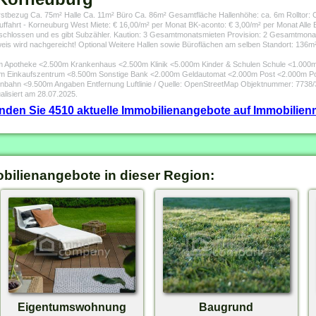
stbezug Ca. 75m² Halle Ca. 11m² Büro Ca. 86m² Gesamtfläche Hallenhöhe: ca. 6m Rolltor: Ca
ffahrt - Korneuburg West Miete: € 16,00/m² per Monat BK-aconto: € 3,00/m² per Monat Alle 
eschlossen und es gibt Subzähler. Kaution: 3 Gesamtmonatsmieten Provision: 2 Gesamtmon
is wird nachgereicht! Optional Weitere Hallen sowie Büroflächen am selben Standort: 136m²
00m Apotheke <2.500m Krankenhaus <2.500m Klinik <5.000m Kinder & Schulen Schule <1.000m
 Einkaufszentrum <8.500m Sonstige Bank <2.000m Geldautomat <2.000m Post <2.000m Po
bahn <9.500m Angaben Entfernung Luftlinie / Quelle: OpenStreetMap Objektnummer: 7738
alisiert am 28.07.2025.
finden Sie 4510 aktuelle Immobilienangebote auf Immobilienm
obilienangebote in dieser Region:
Eigentumswohnung
Baugrund