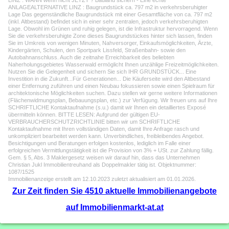
LINZ : WANN wenn nicht JETZT ? Bauland sichern - Eine echte
ANLAGEALTERNATIVE LINZ : Baugrundstück ca. 797 m2 in verkehrsberuhigter
Lage Das gegenständliche Baugrundstück mit einer Gesamtfläche von ca. 797 m2
(inkl. Altbestand) befindet sich in einer sehr zentralen, jedoch verkehrsberuhigten
Lage. Obwohl im Grünen und ruhig gelegen, ist die Infrastruktur hervorragend. Wenn
Sie die verkehrsberuhigte Zone dieses Baugrundstückes hinter sich lassen, finden
Sie im Umkreis von wenigen Minuten, Nahversorger, Einkaufsmöglichkeiten, Ärzte,
Kindergärten, Schulen, den Sportpark Lissfeld, Straßenbahn- sowie den
Autobahnanschluss. Auch die zeitnahe Erreichbarkeit des beliebten
Naherholungsgebietes Wasserwald ermöglicht Ihnen unzählige Freizeitmöglichkeiten.
Nutzen Sie die Gelegenheit und sichern Sie sich IHR GRUNDSTÜCK... Eine
Investition in die Zukunft...Für Generationen... Die Käuferseite wird den Altbestand
einer Entfernung zuführen und einen Neubau fokussieren sowie einen Spielraum für
architektonische Möglichkeiten suchen. Dazu stellen wir gerne weitere Informationen
(Flächenwidmungsplan, Bebauungsplan, etc.) zur Verfügung. Wir freuen uns auf Ihre
SCHRIFTLICHE Kontaktaufnahme (s.u.) damit wir Ihnen ein detailliertes Exposé
übermitteln können. BITTE LESEN: Aufgrund der gültigen EU-
VERBRAUCHERSCHUTZRICHTLINIE bitten wir um SCHRIFTLICHE
Kontaktaufnahme mit Ihren vollständigen Daten, damit Ihre Anfrage rasch und
unkompliziert bearbeitet werden kann. Unverbindliches, freibleibendes Angebot.
Besichtigungen und Beratungen erfolgen kostenlos, lediglich im Falle einer
erfolgreichen Vermittlungstätigkeit ist die Provision von 3% + USt. zur Zahlung fällig.
Gem. § 5, Abs. 3 Maklergesetz weisen wir darauf hin, dass das Unternehmen
Christian Jukl Immobilientreuhand als Doppelmakler tätig ist. Objektnummer:
1087/1525
Immobilienanzeige erstellt am 12.10.2023 zuletzt aktualisiert am 01.01.2026.
Zur Zeit finden Sie 4510 aktuelle Immobilienangebote
auf Immobilienmarkt-at.at