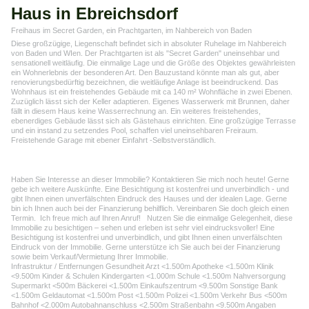
Haus in Ebreichsdorf
Freihaus im Secret Garden, ein Prachtgarten, im Nahbereich von Baden
Diese großzügige, Liegenschaft befindet sich in absoluter Ruhelage im Nahbereich
von Baden und WIen. Der Prachtgarten ist als "Secret Garden" uneinsehbar und
sensationell weitläufig. Die einmalige Lage und die Größe des Objektes gewährleisten
ein Wohnerlebnis der besonderen Art. Den Bauzustand könnte man als gut, aber
renovierungsbedürftig bezeichnen, die weitläufige Anlage ist beeindruckend. Das
Wohnhaus ist ein freistehendes Gebäude mit ca 140 m² Wohnfläche in zwei Ebenen.
Zuzüglich lässt sich der Keller adaptieren. Eigenes Wasserwerk mit Brunnen, daher
fällt in diesem Haus keine Wasserrechnung an. Ein weiteres freistehendes,
ebenerdiges Gebäude lässt sich als Gästehaus einrichten. Eine großzügige Terrasse
und ein instand zu setzendes Pool, schaffen viel uneinsehbaren Freiraum.
Freistehende Garage mit ebener Einfahrt -Selbstverständlich.
Haben Sie Interesse an dieser Immobilie? Kontaktieren Sie mich noch heute! Gerne
gebe ich weitere Auskünfte. Eine Besichtigung ist kostenfrei und unverbindlich - und
gibt Ihnen einen unverfälschten Eindruck des Hauses und der idealen Lage. Gerne
bin ich Ihnen auch bei der Finanzierung behilflich. Vereinbaren Sie doch gleich einen
Termin. Ich freue mich auf Ihren Anruf! Nutzen Sie die einmalige Gelegenheit, diese
Immobilie zu besichtigen – sehen und erleben ist sehr viel eindrucksvoller! Eine
Besichtigung ist kostenfrei und unverbindlich, und gibt Ihnen einen unverfälschten
Eindruck von der Immobilie. Gerne unterstütze ich Sie auch bei der Finanzierung
sowie beim Verkauf/Vermietung Ihrer Immobilie.
Infrastruktur / Entfernungen Gesundheit Arzt <1.500m Apotheke <1.500m Klinik
<9.500m Kinder & Schulen Kindergarten <1.000m Schule <1.500m Nahversorgung
Supermarkt <500m Bäckerei <1.500m Einkaufszentrum <9.500m Sonstige Bank
<1.500m Geldautomat <1.500m Post <1.500m Polizei <1.500m Verkehr Bus <500m
Bahnhof <2.000m Autobahnanschluss <2.500m Straßenbahn <9.500m Angaben