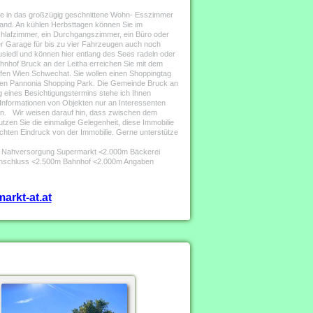
ie in das großzügig geschnittene Wohn- Esszimmer
tand. An kühlen Herbsttagen können Sie im
hlafzimmer, ein Durchgangszimmer, ein Büro oder
er Garage für bis zu vier Fahrzeugen auch noch
siedl und können hier entlang des Sees radeln oder
hnhof Bruck an der Leitha erreichen Sie mit dem
ghafen Wien Schwechat. Sie wollen einen Shoppingtag
 den Pannonia Shopping Park. Die Gemeinde Bruck an
g eines Besichtigungstermins stehe ich Ihnen
 Informationen von Objekten nur an Interessenten
ben. Wir weisen darauf hin, dass zwischen dem
Nutzen Sie die einmalige Gelegenheit, diese Immobilie
lschten Eindruck von der Immobilie. Gerne unterstütze
0m Nahversorgung Supermarkt <2.000m Bäckerei
anschluss <2.500m Bahnhof <2.000m Angaben
arkt-at.at