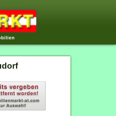
bilien
udorf