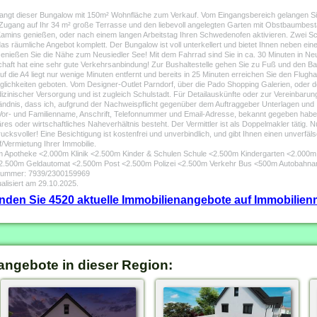
langt dieser Bungalow mit 150m² Wohnfläche zum Verkauf. Vom Eingangsbereich gelangen S
d Zugang auf Ihr 34 m² große Terrasse und den liebevoll angelegten Garten mit Obstbaumbes
ins genießen, oder nach einem langen Arbeitstag Ihren Schwedenofen aktivieren. Zwei Sc
äumliche Angebot komplett. Der Bungalow ist voll unterkellert und bietet Ihnen neben ein
nießen Sie die Nähe zum Neusiedler See! Mit dem Fahrrad sind Sie in ca. 30 Minuten in Neu
chaft hat eine sehr gute Verkehrsanbindung! Zur Bushaltestelle gehen Sie zu Fuß und den Ba
auf die A4 liegt nur wenige Minuten entfernt und bereits in 25 Minuten erreichen Sie den Flu
glichkeiten geboten. Vom Designer-Outlet Parndorf, über die Pado Shopping Galerien, oder
izinischer Versorgung und ist zugleich Schulstadt. Für Detailauskünfte oder zur Vereinbarun
tändnis, dass ich, aufgrund der Nachweispflicht gegenüber dem Auftraggeber Unterlagen und
. Vor- und Familienname, Anschrift, Telefonnummer und Email-Adresse, bekannt gegeben ha
iäres oder wirtschaftliches Naheverhältnis besteht. Der Vermittler ist als Doppelmakler tätig. 
rucksvoller! Eine Besichtigung ist kostenfrei und unverbindlich, und gibt Ihnen einen unverfä
/Vermietung Ihrer Immobilie.
00m Apotheke <2.000m Klinik <2.500m Kinder & Schulen Schule <2.500m Kindergarten <2.00
2.500m Geldautomat <2.500m Post <2.500m Polizei <2.500m Verkehr Bus <500m Autobahn
ktnummer: 7939/2300159969
alisiert am 29.10.2025.
finden Sie 4520 aktuelle Immobilienangebote auf Immobilienm
angebote in dieser Region: