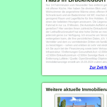
Nur 14 Fahrminuten vom Neusiedler See entfernt ge
mit offener Küche. Hier haben Sie direkten Blick un
Wohnzimmer die angenehme Wärme eines offenen Kam
Schrankraum und ein Badezimmer mit WC machen das r
genügend Raum und Lagerfläche für Ihre Hobbies. Ge
einen der beliebten Heurigen ansteuern. Die Liegens
Fahrrad in nur ca. 8 Minuten. Die Autobahn Auffahrt 
genießen? Hier werden Ihnen zahlreiche Einkaufsmö
der Leitha/Bruckneudorf hat eine hohe Dichte an med
jederzeit gerne zur Verfügung. Ich ersuche um Vers
weitergeben kann, die Ihre persönlichen Daten, d.h
Vermittler und dem zu vermittelnden Dritten ein famil
zu besichtigen – sehen und erleben ist sehr viel eind
ich Sie auch bei der Finanzierung sowie beim Verkauf
Infrastruktur / Entfernungen Gesundheit Arzt <2.0
<2.500m Einkaufszentrum <2.500m Sonstige Bank <
Entfernung Luftlinie / Quelle: OpenStreetMap Obje
Immobilienanzeige erstellt am 15.03.2024 zuletzt aktu
Zur Zeit 
Weitere aktuelle Immobilien