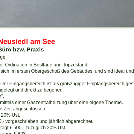
Neusiedl am See
 Büro bzw. Praxis
age
r Ordination in Bestlage und Topzustand
 sich im ersten Obergeschoß des Gebäudes, und sind ideal und 
. Der Eingangsbereich ist als großzügiger Empfangsbereich gest
gelegt und direkt zu begehen.
².
mittels einer Gaszentralheizung über eine eigene Therme.
te Zeit abgeschlossen.
h 20% Ust.
,- vorgeschrieben und jährlich abgerechnet.
trägt € 500,- zuzüglich 20% Ust.
ragen € 828,-