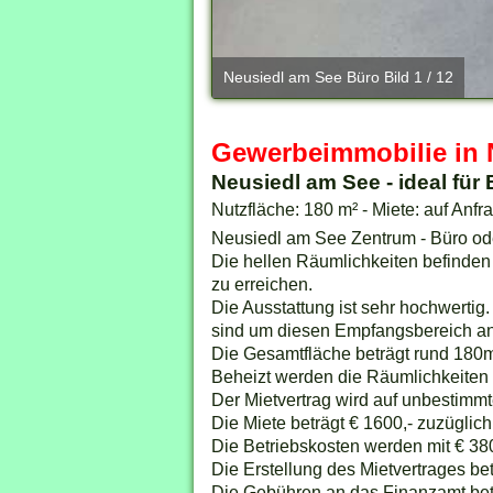
Neusiedl am See Büro Bild 1 / 12
Gewerbeimmobilie in 
Neusiedl am See - ideal für
Nutzfläche: 180 m² - Miete: auf Anfr
Neusiedl am See Zentrum - Büro ode
Die hellen Räumlichkeiten befinden
zu erreichen.
Die Ausstattung ist sehr hochwertig
sind um diesen Empfangsbereich an
Die Gesamtfläche beträgt rund 180m
Beheizt werden die Räumlichkeiten 
Der Mietvertrag wird auf unbestimm
Die Miete beträgt € 1600,- zuzüglic
Die Betriebskosten werden mit € 380
Die Erstellung des Mietvertrages be
Die Gebühren an das Finanzamt bet