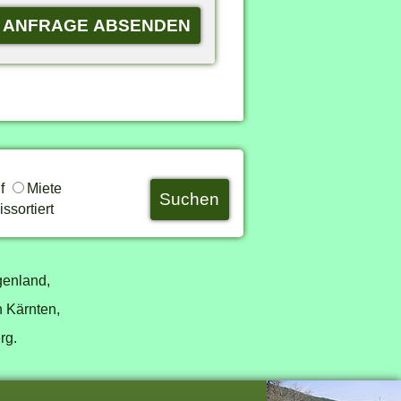
uf
Miete
ssortiert
genland,
n Kärnten,
erg
.