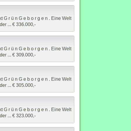
G r ü n G e b o r g e n . Eine Welt
er ... € 336.000,-
G r ü n G e b o r g e n . Eine Welt
er ... € 309.000,-
G r ü n G e b o r g e n . Eine Welt
er ... € 305.000,-
G r ü n G e b o r g e n . Eine Welt
er ... € 323.000,-