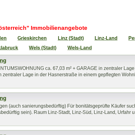
österreich" Immobilienangebote
den
Grieskirchen
Linz (Stadt)
Linz-Land
Pe
labruck
Wels (Stadt)
Wels-Land
ung
ENTUMSWOHNUNG ca. 67,03 m² + GARAGE in zentraler Lage Di
n zentraler Lage in der Hasnerstraße in einem gepflegten Wo
ung
(auch sanierungsbedürftig) Für bonitätsgeprüfte Käufer su
edürftig sein). Raum Linz-Stadt, Linz-Süd, Linz-Land, Urfahr u