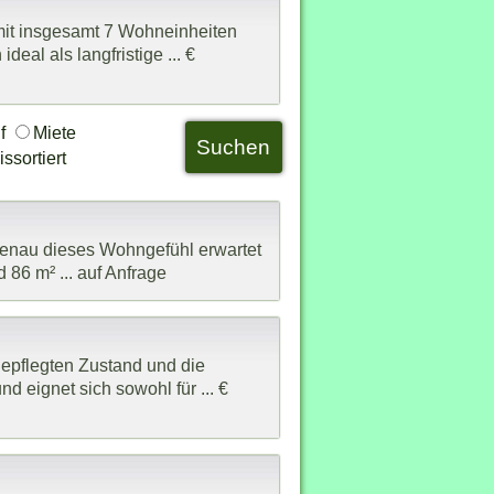
it insgesamt 7 Wohneinheiten
al als langfristige ... €
uf
Miete
ssortiert
Genau dieses Wohngefühl erwartet
 86 m² ... auf Anfrage
epflegten Zustand und die
 eignet sich sowohl für ... €