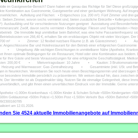
obilie im Gastgewerbe-Bereich? Dann haben wir genau das Richtige für Sie! Diese großzügig
rfekte Kombination aus Gastronomie, Gastgewerbe und einer geräumigen Wohnung. Auf insges
rwirklichen. Aufteilung und Flächen: • Erdgeschoss (ca. 200 m²): Fünf Zimmer und drei gas
Sieben Zimmer, wovon sechs vermietet sind, bieten zusätzliche Einkünfte • Kellergeschoss (c
): Ausbaufähig und für verschiedenste Nutzungen geeignet Ausstattung und Besonderheiten:
Zimmeranzahl: Zwölf, davon sechs vermietet • Bodenbeläge: Fliesen und Teppichboden • He
etrieb Die Immobilie liegt unmittelbar beim Bahnhof, was eine hohe Passantenfrequenz siche
e Betriebskosten von 266,40 €, erhalten Sie ein erstklassiges Objekt mit vielen Vorzügen. De
00 m² • Zimmer: 12 flexibel nutzbare Räume (z.B. als Gästezimmer) • Ausstatt
geschlossene Bar und Hotelrestaurant für den Betrieb einer erfolgreichen Gastron
ste • Umgebung: Alle wichtigen Einrichtungen in unmittelbarer Nähe (Apotheke, Kranken
et Ihnen optimale Bedingungen für ein Restaurant, Hotel oder eine Kombination aus beidem.
e für Ihre Gäste und beste Voraussetzungen für eine erfolgreiche Geschäftstätigkeit. M
osten: 200,00 € • Mietvertragsdauer: 10 Jahre • Kaution: 3 Bruttomonatsmi
nd Warmwasser: Gas-Zentralheizung • Gesamtmiete (inkl. USt. und Betriebskos
gen in Neunkirchen. Vereinbaren Sie noch heute einen Besichtigungstermin und überzeugen Sie
iese besondere Immobilie persönlich zu präsentieren. Wir weisen darauf hin, dass zwischen d
ht. Der Vermittler ist als Doppelmakler tätig. Nutzen Sie die einmalige Gelegenheit, diese Immo
d unverbindlich, und gibt Ihnen einen unverfälschten Eindruck von der Immobilie. Gerne unter
0m Apotheke <1.000m Krankenhaus <1.000m Kinder & Schulen Schule <500m Kindergarten <
500m Geldautomat <500m Polizei <1.500m Post <1.500m Verkehr Bus <500m Bahnhof <500
939/2300160785
alisiert am 12.01.2026.
finden Sie 4524 aktuelle Immobilienangebote auf Immobilienm