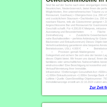
Sind Sie auf der Suche nach einer einzigartigen Imm
Neunkirchen, Niederösterreich, bietet Ihnen die pe
Möglichkeiten, Ihre unternehmerischen Träume zu ve
Restaurant, Gasthaus) • Obergeschoss (ca. 200 m²): 
und zusätzlichem Stauraum • Dachboden (ca. 150 m²
nutzbare Räume, teils als Gästezimmer geeignet • 
Angeschlossene Bar und Restaurant für Gastronomieb
Geschäft schafft. Für 4.200,00 € Mietpreis, inklusiv
Ausstattung und Besonderheiten: • Fläche: 7
Zentralheizung • Zusätzliche Gewerberäume: An
nahe Bushaltestellen – perfekte Anbindung für Gä
Bäckereien und Einkaufszentrum) Dieses Objekt biet
Verkehrsanbindung garantieren eine bequeme Anreis
Betriebskosten, USt.): 4.000 € • Betriebsk
• Provision: gemäß Maklergesetz • Heizung u
Gelegenheit und sichern Sie sich eine der besten La
dieses Objekt bietet. Wir freuen uns darauf, Ihnen d
familiäres oder wirtschaftliches Naheverhältnis beste
eindrucksvoller! Eine Besichtigung ist kostenfrei un
Verkauf/Vermietung Ihrer Immobilie.
Infrastruktur / Entfernungen Gesundheit Arzt <50
<1.000m Einkaufszentrum <1.000m Sonstige Bank <
Luftlinie / Quelle: OpenStreetMap Objektnummer: 7
Immobilienanzeige erstellt am 22.10.2024 zuletzt aktu
Zur Zeit 