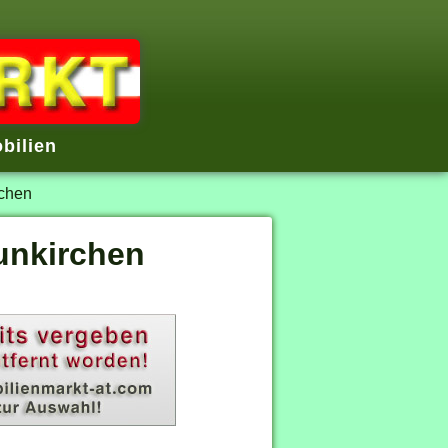
bilien
chen
unkirchen