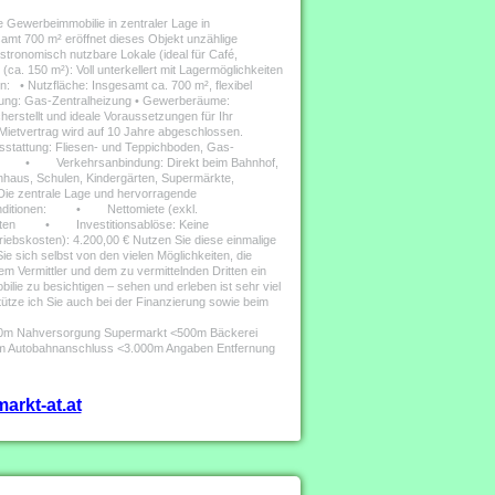
e Gewerbeimmobilie in zentraler Lage in
amt 700 m² eröffnet dieses Objekt unzählige
tronomisch nutzbare Lokale (ideal für Café,
a. 150 m²): Voll unterkellert mit Lagermöglichkeiten
 • Nutzfläche: Insgesamt ca. 700 m², flexibel
izung: Gas-Zentralheizung • Gewerberäume:
rstellt und ideale Voraussetzungen für Ihr
r Mietvertrag wird auf 10 Jahre abgeschlossen.
ung: Fliesen- und Teppichboden, Gas-
omie • Verkehrsanbindung: Direkt beim Bahnhof,
haus, Schulen, Kindergärten, Supermärkte,
 Die zentrale Lage und hervorragende
ietkonditionen: • Nettomiete (exkl.
eten • Investitionsablöse: Keine
ten): 4.200,00 € Nutzen Sie diese einmalige
 sich selbst von den vielen Möglichkeiten, die
em Vermittler und dem zu vermittelnden Dritten ein
bilie zu besichtigen – sehen und erleben ist sehr viel
stütze ich Sie auch bei der Finanzierung sowie beim
500m Nahversorgung Supermarkt <500m Bäckerei
m Autobahnanschluss <3.000m Angaben Entfernung
arkt-at.at