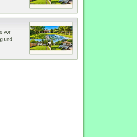
e von
ng und