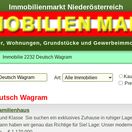
Immobilienmarkt Niederösterreich
r
,
Wohnungen
,
Grundstücke
und
Gewerbeimmo
Immobilie 2232 Deutsch Wagram
Ka
Art:
Prei
eutsch Wagram
amilienhaus
 und Klasse Sie suchen ein exklusives Zuhause in ruhiger Lage
nn haben wir genau das Richtige für Sie! Lage: Unser modern
 ... € 1.170.000,-