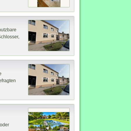
nutzbare
chlosser,
e
efragten
 oder