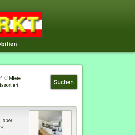
bilien
uf
Miete
ssortiert
, aber
es