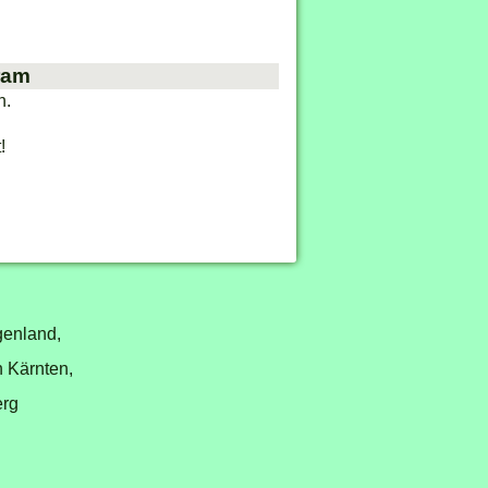
ram
n.
!
genland,
n Kärnten,
erg