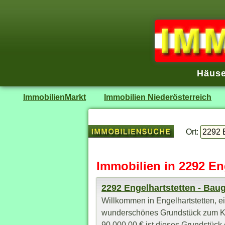
Häuse
ImmobilienMarkt
Immobilien Niederösterreich
Ort:
Immobilien in 2292 En
2292 Engelhartstetten - Bau
Willkommen in Engelhartstetten, ein
wunderschönes Grundstück zum Kau
90.000,00 € ist dieses Grundstück e