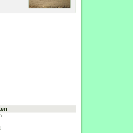
ten
n.
!