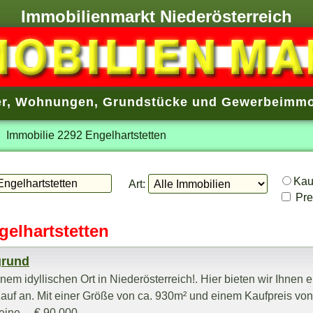
Immobilienmarkt Niederösterreich
r
,
Wohnungen
,
Grundstücke
und
Gewerbeimmo
Immobilie 2292 Engelhartstetten
Ka
Art:
Prei
gelhartstetten
grund
em idyllischen Ort in Niederösterreich!. Hier bieten wir Ihnen e
f an. Mit einer Größe von ca. 930m² und einem Kaufpreis vo
ine ... € 90.000,-