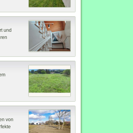
rt und
hren
rem
zen von
fekte