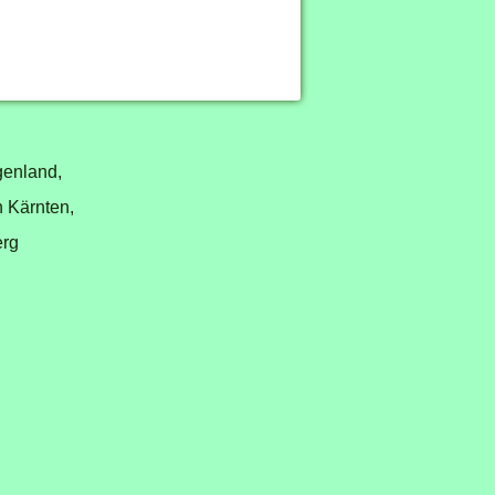
genland,
n Kärnten,
erg