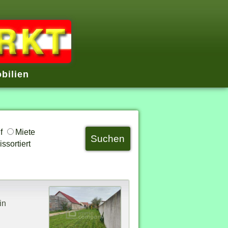
bilien
uf
Miete
ssortiert
in
n