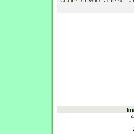
Chance, Ihre Wohnträume zu ... € 
Im
4