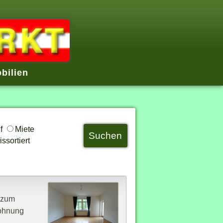
bilien
uf
Miete
ssortiert
z zum
Wohnung