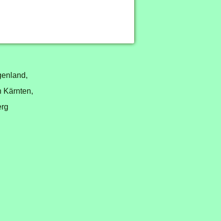
genland,
n Kärnten,
erg