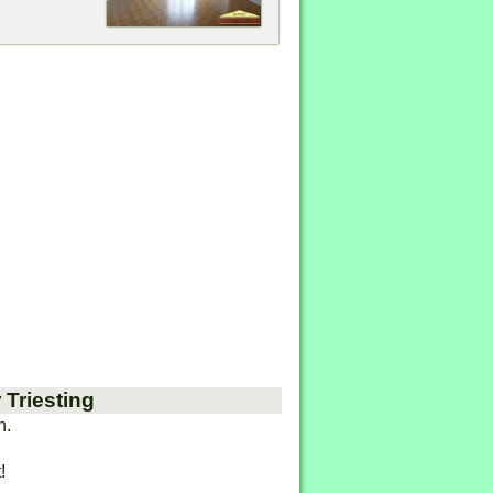
Triesting
n.
!