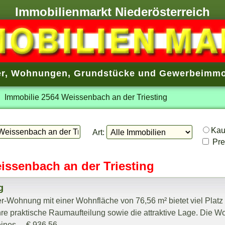
Immobilienmarkt Niederösterreich
r
,
Wohnungen
,
Grundstücke
und
Gewerbeimmo
Immobilie 2564 Weissenbach an der Triesting
Ka
Art:
Prei
issenbach an der Triesting
g
r-Wohnung mit einer Wohnfläche von 76,56 m² bietet viel Plat
re praktische Raumaufteilung sowie die attraktive Lage. Die 
ines ... € 936,56