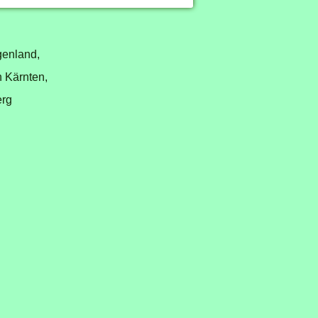
genland,
n Kärnten,
erg