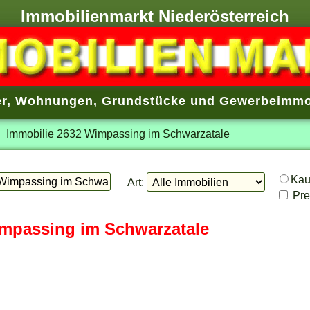
Immobilienmarkt Niederösterreich
r
,
Wohnungen
,
Grundstücke
und
Gewerbeimmo
Immobilie 2632 Wimpassing im Schwarzatale
Ka
Art:
Prei
impassing im Schwarzatale