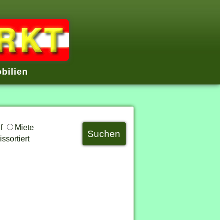
bilien
uf
Miete
ssortiert