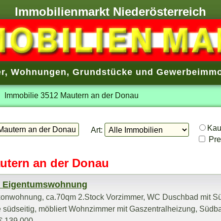
Immobilienmarkt Niederösterreich
r
,
Wohnungen
,
Grundstücke
und
Gewerbeimmo
Immobilie 3512 Mautern an der Donau
Ka
Art:
Prei
autern an der Donau
 - Eigentumswohnung
konwohnung, ca.70qm 2.Stock Vorzimmer, WC Duschbad mit Sü
üdseitig, möbliert Wohnzimmer mit Gaszentralheizung, Südb
€ 139.000,-