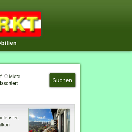
bilien
uf
Miete
ssortiert
dfenster,
alkon