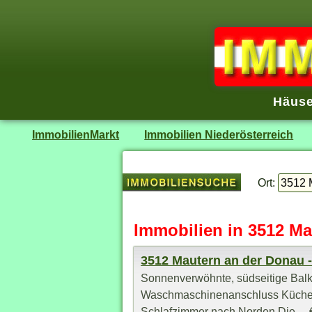
Häuse
ImmobilienMarkt
Immobilien Niederösterreich
Ort:
Immobilien in 3512 M
3512 Mautern an der Donau
Sonnenverwöhnte, südseitige Bal
Waschmaschinenanschluss Küche s
Schlafzimmer nach Norden Die ... 