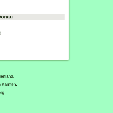
 Donau
n.
!
genland,
n Kärnten,
erg