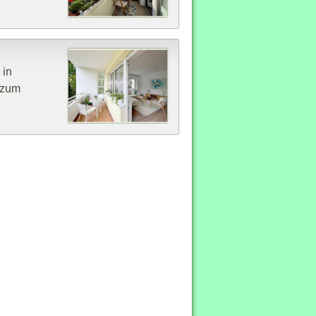
 in
 zum