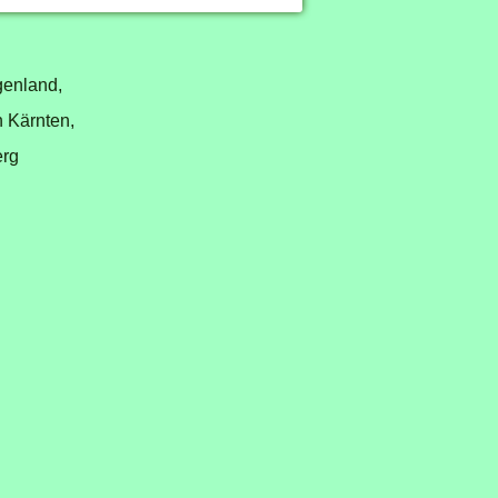
genland,
n Kärnten,
erg