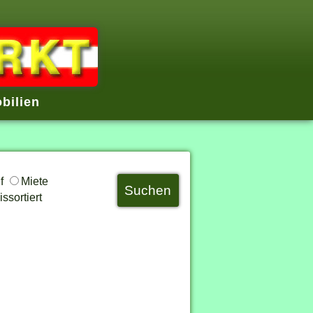
bilien
uf
Miete
ssortiert