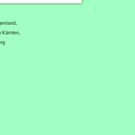
genland,
n Kärnten,
erg