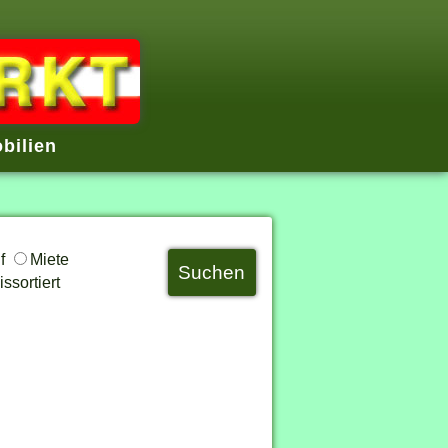
bilien
uf
Miete
ssortiert