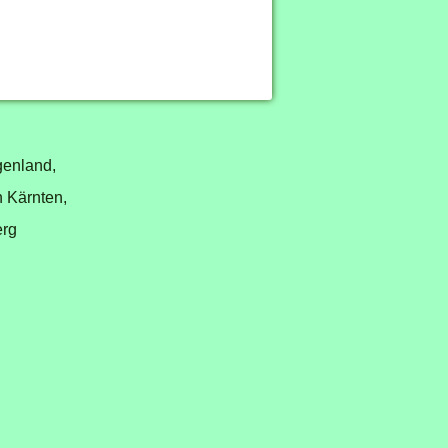
genland,
n Kärnten,
erg