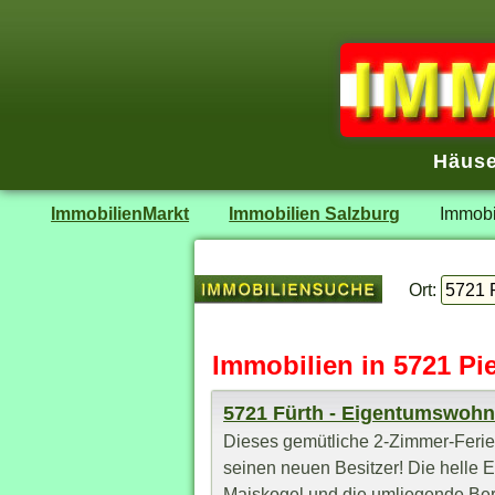
Häuse
ImmobilienMarkt
Immobilien Salzburg
Immobi
Ort:
Immobilien in 5721 Pi
5721 Fürth - Eigentumswoh
Dieses gemütliche 2-Zimmer-Ferien
seinen neuen Besitzer! Die helle
Maiskogel und die umliegende Berg