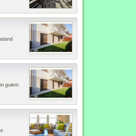
ustand
 in gutem
he