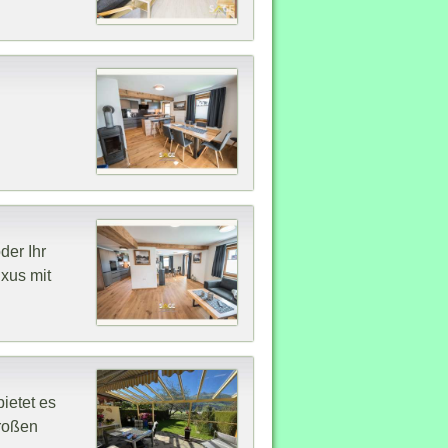
der Ihr
xus mit
ietet es
großen