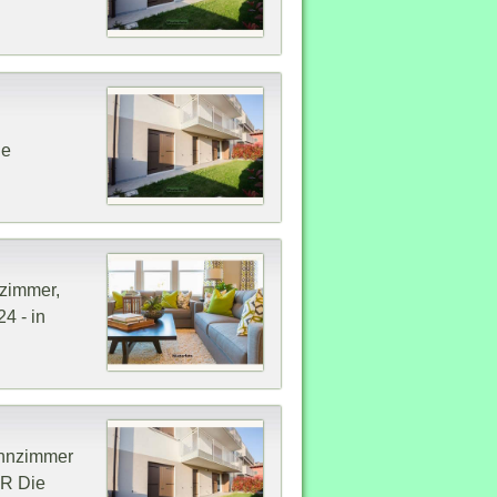
he
fzimmer,
4 - in
ohnzimmer
UR Die