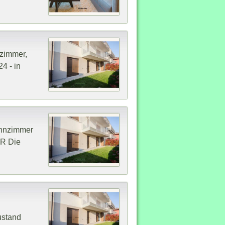
fzimmer,
4 - in
ohnzimmer
UR Die
ustand