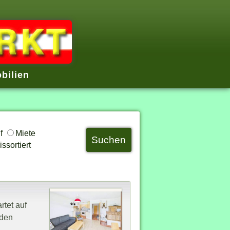
bilien
uf
Miete
ssortiert
rtet auf
 den