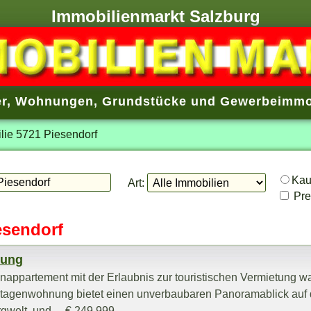
Immobilienmarkt Salzburg
r
,
Wohnungen
,
Grundstücke
und
Gewerbeimmo
lie 5721 Piesendorf
Ka
Art:
Prei
esendorf
nung
appartement mit der Erlaubnis zur touristischen Vermietung wa
 Etagenwohnung bietet einen unverbaubaren Panoramablick auf
welt. und ... € 249.999,-