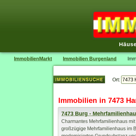
Häuse
ImmobilienMarkt
Immobilien Burgenland
Imm
Ort:
Immobilien in 7473 Ha
7473 Burg - Mehrfamilienha
Charmantes Mehrfamilienhaus mit g
großzügige Mehrfamilienhaus im Bu
modernisierten Grundsubstanz und b