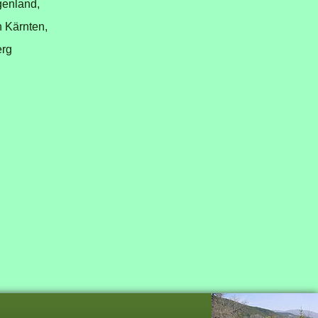
genland,
n Kärnten,
erg