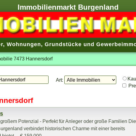
Immobilienmarkt Burgenland
r
,
Wohnungen
,
Grundstücke
und
Gewerbeimmo
obilie 7473 Hannersdorf
Ka
Art:
Prei
nnersdorf
us
roßem Potenzial - Perfekt für Anleger oder große Familien Di
rgenland verbindet historischen Charme mit einer bereits
ietet ... € 159.000,-