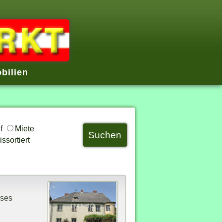
bilien
uf
Miete
ssortiert
eses